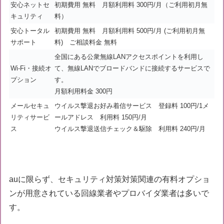
安心ネットセ
初期費用 無料 月額利用料 300円/月（ご利用初月無
キュリティ
料）
安心トータル
初期費用 無料 月額利用料 500円/月 (ご利用初月無
サポート
料) ご相談料金 無料
全国にある公衆無線LANアクセスポイントを利用し
Wi-Fi・接続オ
て、無線LANでブロードバンドに接続するサービスで
プション
す。
月額利用料金 300円
メールセキュ
ウイルス撃退お好み着信サービス 登録料 100円/1メ
リティサービ
ールアドレス 利用料 150円/月
ス
ウイルス撃退送信チェック＆駆除 利用料 240円/月
auに限らず、セキュリティ対策対策関連の有料オプショ
ンが用意されている回線業者やプロバイダ業者は多いで
す。