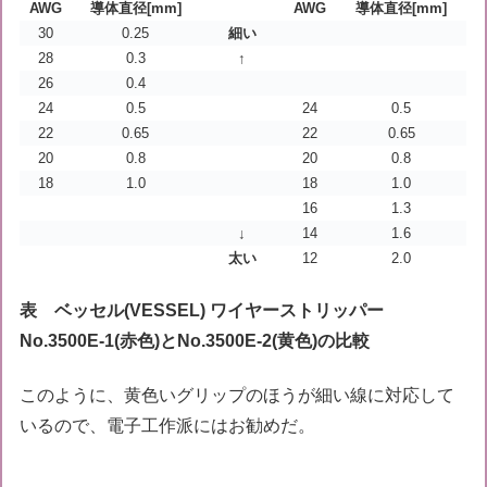
AWG
導体直径[mm]
AWG
導体直径[mm]
30
0.25
細い
28
0.3
↑
26
0.4
24
0.5
24
0.5
22
0.65
22
0.65
20
0.8
20
0.8
18
1.0
18
1.0
16
1.3
↓
14
1.6
太い
12
2.0
表 ベッセル(VESSEL) ワイヤーストリッパー
No.3500E-1(赤色)とNo.3500E-2(黄色)の比較
このように、黄色いグリップのほうが細い線に対応して
いるので、電子工作派にはお勧めだ。