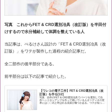
写真 これからFET & CRD選別冶具（改訂版）を半田付
けするので水分補給して体調を整えている人
当記事は、ぺるけさん設計の「FET & CRD選別冶具（改
訂版）」をワテが製作した過程の紹介記事だ。
全二部作の後半部分である。
前半部分は以下の記事で紹介した。
【ワレコの電子工作】FET & CRD選別冶具（改
訂版）を作る[1/2]
写真 自作のFET & CRD選別冶具でパーツを選別して自
作ヘッドホンアンプを作って聴いている人オーディオの世
界には〇〇式と呼ばれる流派が幾つかある。ワテが知って
いる有名なものだと、 金田式 安井式 窪田式 佐久間式 ぺ
るけ式などかな。その...