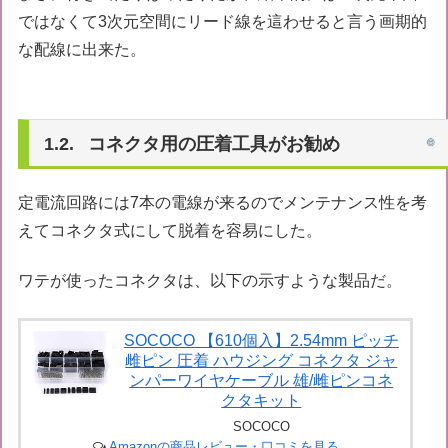
ではなくて3次元空間にリード線を這わせると言う画期的
な配線に出来た。
コネクタ用の圧着工具がお勧め
定電流回路には7本の電線が来るのでメンテナンス性を考
えてコネクタ式にして脱着を容易にした。
ワテが使ったコネクタは、以下の示すような製品だ。
SOCOCO 【610個入】2.54mm ピッチ
雌ピン 圧着 ハウジング コネクタ ジャ
ンパーワイヤケーブル 雄/雌ピンコネ
クタキット
SOCOCO
Amazonの商品レビュー・口コミを見る