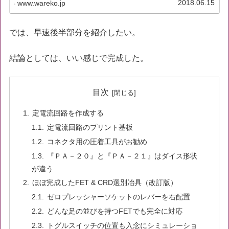
2018.06.15
www.wareko.jp
では、早速後半部分を紹介したい。
結論としては、いい感じで完成した。
目次
定電流回路を作成する
定電流回路のプリント基板
コネクタ用の圧着工具がお勧め
『ＰＡ－２０』と『ＰＡ－２１』はダイス形状
が違う
ほぼ完成したFET & CRD選別冶具（改訂版）
ゼロプレッシャーソケットのレバーを右配置
どんな足の並びを持つFETでも完全に対応
トグルスイッチの位置も入念にシミュレーショ