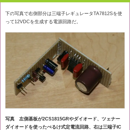
下の写真で右側部分は三端子レギュレータTA7812Sを使
って12VDCを生成する電源回路だ。
写真 左側基板が2CS1815GRやダイオード、ツェナー
ダイオードを使ったぺるけ式定電流回路、右は三端子IC