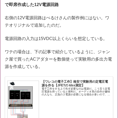
で即席作成した12V電源回路
右側の12V電源回路はぺるけさんの製作例にはない。ワ
テオリジナルで追加したのだ。
電源回路の入力は15VDC以上くらいを想定している。
ワテの場合は、下の記事で紹介しているように、ジャン
ク屋で買ったACアダターを数個使って実験用の多出力電
源を作成している。
【ワレコの電子工作】格安で実験用の定電圧電
源を作る【JFETの Idss測定】
電子工作をする上で先ず必要なのは電源だ。こう言う定電
圧電源を持っていると便利だ。オーディオ系の自作が趣味
の人なら、正負の２電源が必要になる場合が多いので、同
じ物を二台買っておくと良いだろう。直列接続すれば正負
２出力の電源が簡単に得られる。ワ...