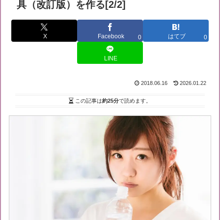
具（改訂版）を作る[2/2]
X
Facebook
はてブ
0
0
LINE
2018.06.16
2026.01.22
この記事は
約25分
で読めます。