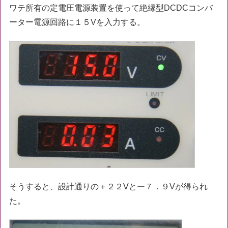
ワテ所有の定電圧電源装置を使って絶縁型DCDCコンバ
ーター電源回路に１５Vを入力する。
そうすると、設計通りの＋２２Vとー７．９Vが得られ
た。