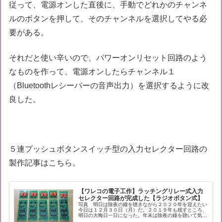
従って、電源オンした直後に、手動でどれかのチャンネ
ルのボタンを押して、そのチャンネルを選択してやる必
要がある。
それだと使い辛いので、パワーオンリセット回路のよう
なものを作って、電源オンしたらチャンネル１
（Bluetoothレシーバーの音声出力）を選択するように改
良した。
５連プッシュボタンスイッチ型の入力セレクター回路の
製作記事はこちら。
【ワレコの電子工作】ラッチングリレー式入力
セレクター回路が完成した【ラジオボタン式】
写真 明日は除夜の鐘を聴きながら２０２０年を迎えたい
今日は１２月３０日（月）だ。２０１９年も残すところ、
明日の大晦日一日になった。年末は除夜の鐘を聴いて気分
を落ち着かせて新年を迎えるのが正しい日本の伝統だ。そ