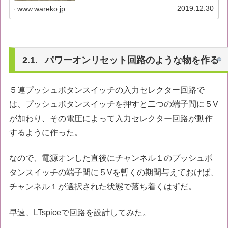
の除夜の鐘の音が五月蠅いと言う苦...
2019.12.30
www.wareko.jp
パワーオンリセット回路のような物を作る
５連プッシュボタンスイッチの入力セレクター回路で
は、プッシュボタンスイッチを押すと二つの端子間に５V
が加わり、その電圧によって入力セレクター回路が動作
するように作った。
なので、電源オンした直後にチャンネル１のプッシュボ
タンスイッチの端子間に５Vを暫くの期間与えておけば、
チャンネル１が選択された状態で落ち着くはずだ。
早速、LTspiceで回路を設計してみた。