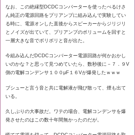
なお、この絶縁型DCDCコンバーターを使ったぺるけさ
ん純正の電源回路をプリアンプに組み込んで実験してい
る時に、電源オンした直後からスピーカーからジリジリ
とノイズが出ていて、プリアンプのボリュームを回すと
一層大きな音でボリボリと音が出た。
今組み込んだDCDCコンバーター電源回路が何かおかし
いのかな？と思って見つめていたら、数秒後に－７．９V
側の電解コンデンサ１００μF１６Vが爆発したｗｗｗ
ブシューと言う音と共に電解液が飛び散って、煙も出て
いる。
久しぶりの大事故だ。ワテの場合、電解コンデンサを爆
発させたのはこの数十年間無かったのだが。
慌てて電源を切って、DCDCコンバーター電源回路を取