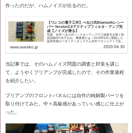
作ったのだが、ハムノイズが出るのだ。
【ワレコの電子工作】ぺるけ式Bluetoothレシー
バー Version3.0アクティブフィルタ・アンプ完
成【ノイズが乗る】
写真 自作ぺるけ式ヘッドホンアンプで三波春夫を聴く歌
謡浪曲DIY女子おお、蕎麦屋かぁ～2019年9月に開始した
超高性能カーオーディオシステム自作プロジェクトである
が、今まで完成したものは以下の通り。 LM3886x4基使
2020.04.30
www.wareko.jp
用の4チャンネルパワ...
当記事では、そのハムノイズ問題の調査と対策を講じ
て、ようやくプリアンプが完成したので、その作業過程
を紹介したい。
プリアンプのフロントパネルには自作の純銅製パーツを
取り付けてみた。中々高級感があっていい感じに仕上が
った。