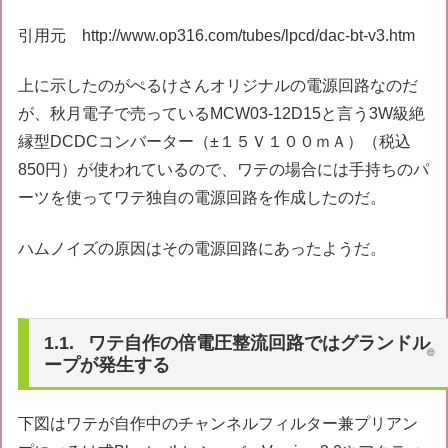
引用元 http://www.op316.com/tubes/lpcd/dac-bt-v3.htm
上に示したのがぺるけさんオリジナルの電源回路なのだ
が、秋月電子で売っているMCW03-12D15と言う3W級絶
縁型DCDCコンバーター（±１５Ｖ１００ｍＡ）（税込
850円）が使われているので、ワテの場合には手持ちのパ
ーツを使ってワテ独自の電源回路を作成したのだ。
ハムノイズの原因はその電源回路にあったようだ。
ワテ自作の倍電圧整流回路ではグランドル
ープが発生する
下図はワテが自作中のチャンネルフィルター兼プリアン