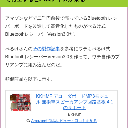
アマゾンなどで二千円前後で売っているBluetooth レシー
バーボードを改造して高音化したものがぺるけ式
BluetoothレシーバーVersion3.0だ。
ぺるけさんの
その製作記事
を参考にワテもぺるけ式
BluetoothレシーバーVersion3.0を作って、ワテ自作のプ
リアンプに組み込んだのだ。
類似商品を以下に示す。
KKHMF デコーダボードMP3モジュー
ル 無損車スピーカアンプ回路基板 4.1
のサポート
KKHMF
Amazonの商品レビュー・口コミを見る