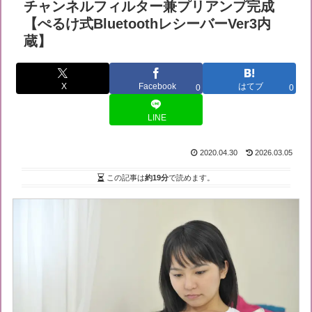
チャンネルフィルター兼プリアンプ完成
【ぺるけ式BluetoothレシーバーVer3内
蔵】
X
Facebook
はてブ
0
0
LINE
2020.04.30
2026.03.05
この記事は
約19分
で読めます。