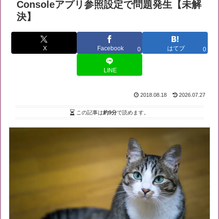
Consoleアプリ参照設定で問題発生【未解
決】
X
Facebook
はてブ
0
0
LINE
2018.08.18
2026.07.27
この記事は
約9分
で読めます。