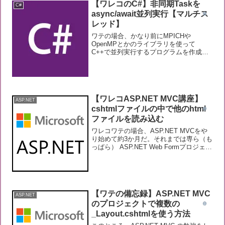
【ワレコのC#】非同期Taskを
C#
async/await並列実行【マルチス
レッド】
ワテの場合、かなり前にMPICHや
OpenMPとかのライブラリを使って
C++で並列実行するプログラムを作成し
た経験がある。ある種のシミュレーショ
ンプログラムだ。WindowsのVisual
StudioとLinuxのg++との両方でコンパ
イ...
【ワレコASP.NET MVC講座】
ASP.NET
cshtmlファイルの中で他のhtml
ファイルを読み込む
ワレコワテの場合、ASP.NET MVCをや
り始めて約3か月だ。それまでは専ら（も
っぱら） ASP.NET Web Formプロジェク
トを使っていた。その理由は何故かと言
うと、ASP.NET Web FormはC#のデスク
トップアプリのWe...
【ワテの備忘録】ASP.NET MVC
ASP.NET
のプロジェクトで複数の
_Layout.cshtmlを使う方法