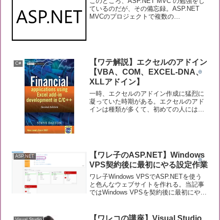
このところ、ASP.NET MVC の勉強をし
ているのだが、その備忘録。ASP.NET
MVCのプロジェクトで複数の
_Layout.cshtmlを使う方法だ。まあ、興
味ある人はあまりいないと思うが。で
は、本題に入ろう。ASP.NET MVC...
【ワテ解説】エクセルのアドイン
C#
【VBA、COM、EXCEL-DNA、
XLLアドイン】
一時、エクセルのアドイン作成に猛烈に
凝っていた時期がある。エクセルのアド
インは種類が多くて、初めての人にはな
かなか理解しづらいと思う。ワテもそれ
らの違いや、具体的な開発手法をマスタ
ー出来るまで数か月掛かった記憶があ
る。一応、今では、どんな手...
【ワレ子のASP.NET】Windows
ASP.NET
VPS契約後に最初にやる設定作業
ワレ子Windows VPSでASP.NETを使う
と色んなウェブサイトを作れる。当記事
ではWindows VPSを契約後に最初にやっ
ておくと良い設定を解説したい。では本
題に入ろう。ドメイン名を設定する
Windows VPSを契約する時点では...
【ワレコの講座】Visual Studio
Visual Studio