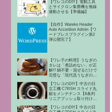
【ワレコのDIY】電動工具
とサイクロン集塵機を無線
連動させる【準備編】
【自作】Wareko Header
Auto Accordion Admin【ワ
ードプレスプラグイン第2
弾公開完了】
【ワレ子の料理】うなぎの
タレは「煮詰めない」が正
解!? 鍋不要・混ぜるだけで
完璧な「現代流うなぎのタ
レ」の作り方
【ワレコのDIY】中古の日
立工機 C7RSH スライド丸
鋸をメンテナンス【6条列
リニアブッシュ取り付け完
了】
【ワレコのDIY】中古の日