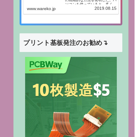
の画期的な方法を発明した。パ
ソコンを使っていると、多くの
2019.08.15
www.wareko.jp
人が同じ悩みにぶつかります。
「どこに保存したか分からな
い」「探すのに時間がかかる」
といった問題です。ファイル整
理は一見単純に見えますが、実
際には“正解のない...
プリント基板発注のお勧め↴