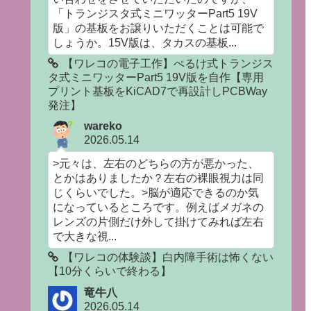
「トランジスタ式ミニワッターPart5 19V
版」の基板をお譲りいただくことは可能で
しょうか。15V版は、タカスの基板...
【ワレコの電子工作】ぺるけ式トランジス
タ式ミニワッターPart5 19V版を自作【専用
プリント基板をKiCAD7で再設計しPCBWay
発注】
wareko
2026.05.14
>元々は、左右のどちらの方が悪かった、
とかはありましたか？左右の裸眼視力は同
じくらいでした。>脳が適応できるのか気
になっているところです。例えばメガネの
レンズの片側だけ外して掛けてみれば左右
で大きな視...
【ワレコの体験談】白内障手術は怖くない
【10分くらいで終わる】
竜牛八
2026.05.14