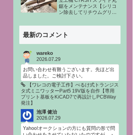
立工機 C7RSH スライド丸
鋸をメンテナンス【シリコ
ン除去してリチウムグリス
塗布】
最新のコメント
wareko
2026.07.29
お問い合わせ有難うございます。先ほど出
品しました。ご検討下さい。
【ワレコの電子工作】ぺるけ式トランジス
タ式ミニワッターPart5 19V版を自作【専用
プリント基板をKiCAD7で再設計しPCBWay
発注】
池澤 健治
2026.07.29
Yahoo!オークションの方にも質問の形で問
い合わせをさせていただいたのですが、・