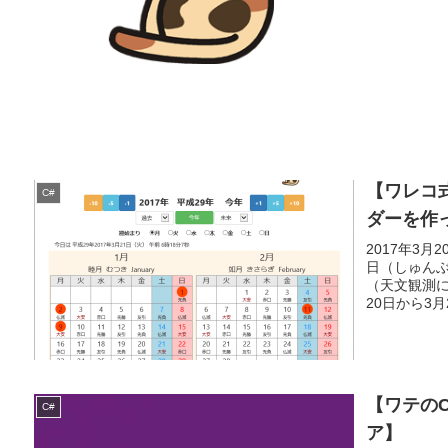
【ワレコ
C#
ダーを作
2017年3月
日（しゅん
（天文観測
20日から3月
【ワテのC
C#
ア】