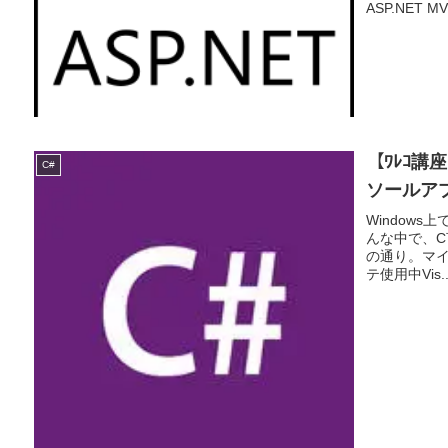
ASP.NET MV
【ﾜﾚｺ講座
C#
ソールアプ
Window
んな中で、C
の通り。マイクロ
テ使用中Vis..