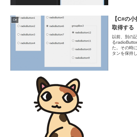
【C#の
C#
取得する【V
以前、別の記事
るradio
た。その時
タンを保持し