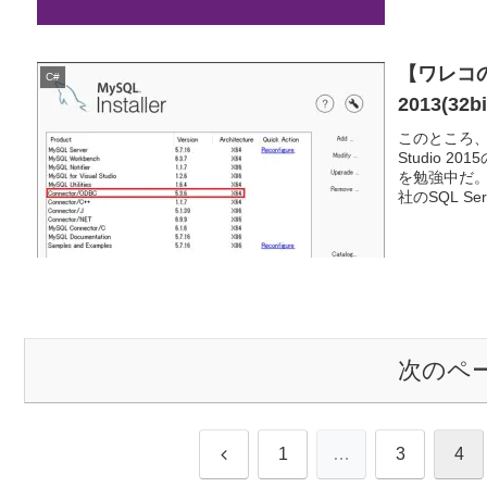
【ワレコの備
C#
2013(3
このところ、
Studio 
を勉強中だ。
社のSQL Serv
次のペ
前
1
…
3
4