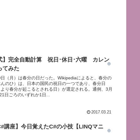
式】完全自動計算 祝日･休日･六曜 カレン
ってみた
20日（月）は春分の日だった。Wikipediaによると、春分の
ぶんのひ）は、日本の国民の祝日の一つであり、春分日
により春分が起こるとされる日）が選定される。通例、3月
21日ごろのいずれか1日...
2017.03.21
#講座】今日覚えたC#の小技【LINQマニ