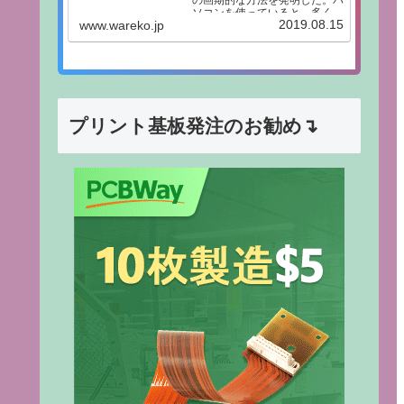
の画期的な方法を発明した。パ
ソコンを使っていると、多くの
2019.08.15
www.wareko.jp
人が同じ悩みにぶつかります。
「どこに保存したか分からな
い」「探すのに時間がかかる」
といった問題です。ファイル整
理は一見単純に見えますが、実
際には“正解のない...
プリント基板発注のお勧め↴