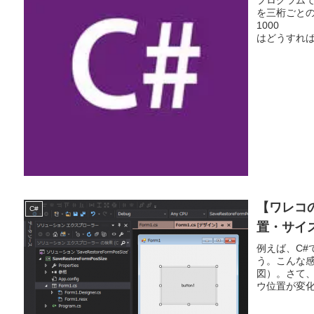
を三桁ごと
1000 ¥
はどうすれば
【ワレコの
C#
置・サイ
例えば、C#
う。こんな感
図）。さて
ウ位置が変化