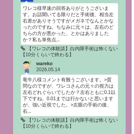
ワレコ様早速の回答ありがとうございま
す。お話聞いてる限りだと手術後、相当左
右差がありそうですがメガネでなんとかな
ったのですね。ちなみに元々は、左右のど
ちらの方が悪かった、とかはありました
か？私も単焦点...
【ワレコの体験談】白内障手術は怖くない
【10分くらいで終わる】
wareko
2026.05.14
竜牛八様コメント有難うございます。>質
問なのですが、ワレコさんの元々の視力は
左右どれぐらいでしたか？左右ともに0.1以
下ですね。0.01までは行かないと思います
が、強い近視でした。>左眼の手術の後、
右...
【ワレコの体験談】白内障手術は怖くない
【10分くらいで終わる】