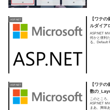
【ワテの備忘
ASP.NET
ルダイア
ASP.NET
何かと便利
る。Default Pr
【ワテの備
ASP.NET
数の_Lay
このところ、
ASP.NET
まあ、興味