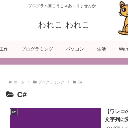
プログラム書こうじゃあ～りませんか！
われこ われこ
工作
プログラミング
パソコン
生活
War
ホーム
プログラミング
C#
C#
【ワレコ
C#
文字列に
プログラム