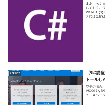
まあ、あく
しておく。ワ
VB.NET
テには全部は
【ﾜﾚｺ講座】
ASP.NET
トールしA
ワテの場合、Vi
VS2017を
て、当ページに