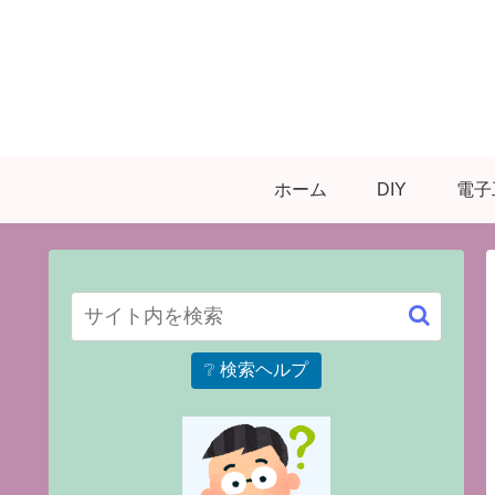
ホーム
DIY
電子
❔ 検索ヘルプ