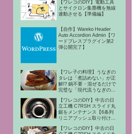
【ワレコのDIY】電動工具
とサイクロン集塵機を無線
連動させる【準備編】
【自作】Wareko Header
Auto Accordion Admin【ワ
ードプレスプラグイン第2
弾公開完了】
【ワレ子の料理】うなぎの
タレは「煮詰めない」が正
解!? 鍋不要・混ぜるだけで
完璧な「現代流うなぎのタ
レ」の作り方
【ワレコのDIY】中古の日
立工機 C7RSH スライド丸
鋸をメンテナンス【6条列
リニアブッシュ取り付け完
了】
【ワレコのDIY】中古の日