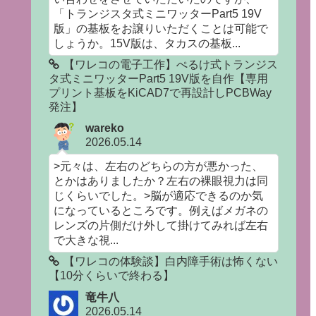
「トランジスタ式ミニワッターPart5 19V
版」の基板をお譲りいただくことは可能で
しょうか。15V版は、タカスの基板...
【ワレコの電子工作】ぺるけ式トランジス
タ式ミニワッターPart5 19V版を自作【専用
プリント基板をKiCAD7で再設計しPCBWay
発注】
wareko
2026.05.14
>元々は、左右のどちらの方が悪かった、
とかはありましたか？左右の裸眼視力は同
じくらいでした。>脳が適応できるのか気
になっているところです。例えばメガネの
レンズの片側だけ外して掛けてみれば左右
で大きな視...
【ワレコの体験談】白内障手術は怖くない
【10分くらいで終わる】
竜牛八
2026.05.14