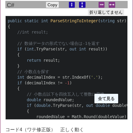
Copy
折り返してません
public
static
int
ParseStringToInteger
(
string
 str
)
{

//int result;
// 数値データの形式でない場合は-1を返す
if
 (
int
.TryParse(str, 
out
int
 result))

    {

return
 result;

    }

// 小数点を探す
int
 decimalIndex = str.IndexOf(
'.'
);

if
 (decimalIndex != 
-1
)

    {

// 小数点以下を四捨五入して整数に変換
全て見る
double
 roundedValue;

if
 (
double
.TryParse(str, 
out
double
 doubleVal
        {

            roundedValue = Math.Round(doubleValue);

return
 Convert.ToInt32(roundedValue);

        }

コード4（ワテ修正版） 正しく動く