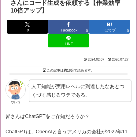
さんにコード生成を依頼する【作業効率
10倍アップ】
X
Facebook
はてブ
0
0
LINE
2024.02.07
2026.07.27
この記事は
約18分
で読めます。
人工知能が実用レベルに到達したなあとつ
くづく感じるワテである。
ワレコ
皆さんはChatGPTをご存知だろうか？
ChatGPTは、OpenAIと言うアメリカの会社が2022年11