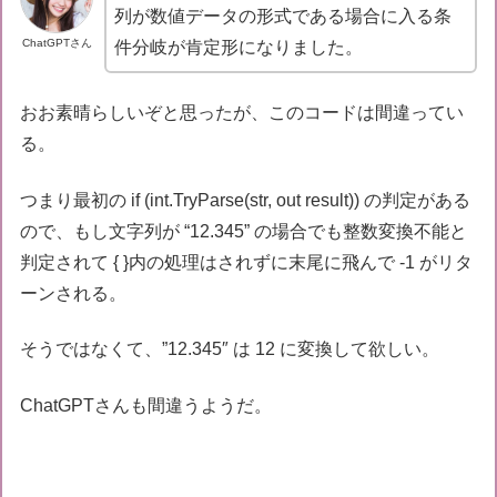
列が数値データの形式である場合に入る条
        {

return
 result;

ChatGPTさん
件分岐が肯定形になりました。
        }

    }

おお素晴らしいぞと思ったが、このコードは間違ってい
return
-1
;

る。
つまり最初の if (int.TryParse(str, out result)) の判定がある
ので、もし文字列が “12.345” の場合でも整数変換不能と
判定されて { }内の処理はされずに末尾に飛んで -1 がリタ
ーンされる。
そうではなくて、”12.345″ は 12 に変換して欲しい。
ChatGPTさんも間違うようだ。