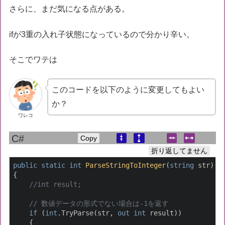
さらに、まだ気になる点がある。
ifが3重の入れ子状態になっているので分かり辛い。
そこでワテは
このコードを以下のように変更してもよい
か？
ワレコ
Copy
折り返してません
public
static
int
ParseStringToInteger
(
string
 str
)
{

//int result;
// 数値データの形式でない場合は-1を返す
if
 (
int
.TryParse(str, 
out
int
 result))

    {
