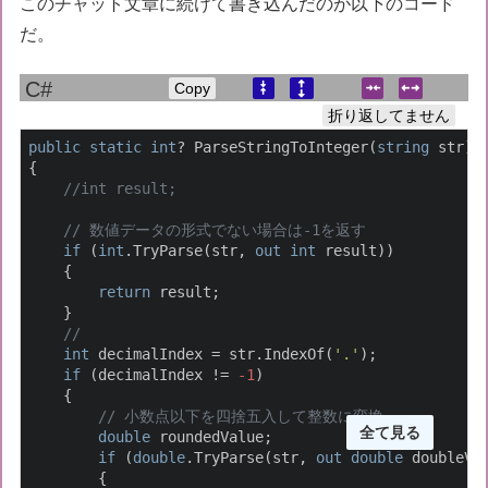
このチャット文章に続けて書き込んだのが以下のコード
だ。
Copy
折り返してません
public
static
int
? ParseStringToInteger(
string
 str)

{

//int result;
// 数値データの形式でない場合は-1を返す
if
 (
int
.TryParse(str, 
out
int
 result))

    {

return
 result;

    }

// 
int
 decimalIndex = str.IndexOf(
'.'
);

if
 (decimalIndex != 
-1
)

    {

// 小数点以下を四捨五入して整数に変換
全て見る
double
 roundedValue;

if
 (
double
.TryParse(str, 
out
double
 doubleVal
        {
