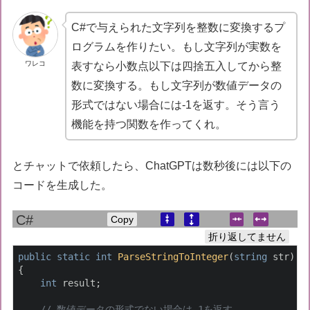
C#で与えられた文字列を整数に変換するプ
ログラムを作りたい。もし文字列が実数を
ワレコ
表すなら小数点以下は四捨五入してから整
数に変換する。もし文字列が数値データの
形式ではない場合には-1を返す。そう言う
機能を持つ関数を作ってくれ。
とチャットで依頼したら、ChatGPTは数秒後には以下の
コードを生成した。
Copy
折り返してません
public
static
int
ParseStringToInteger
(
string
 str
)
{

int
 result;

// 数値データの形式でない場合は-1を返す