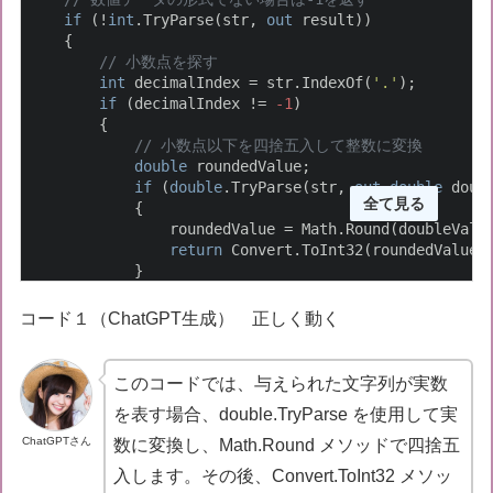
if
 (!
int
.TryParse(str, 
out
 result))

    {

// 小数点を探す
int
 decimalIndex = str.IndexOf(
'.'
);

if
 (decimalIndex != 
-1
)

        {

// 小数点以下を四捨五入して整数に変換
double
 roundedValue;

if
 (
double
.TryParse(str, 
out
double
 doubl
全て見る
            {

                roundedValue = Math.Round(doubleValue
return
 Convert.ToInt32(roundedValue);
            }

else
            {

コード１（ChatGPT生成） 正しく動く
return
-1
;

            }

        }

このコードでは、与えられた文字列が実数
else
を表す場合、double.TryParse を使用して実
        {

return
-1
;

ChatGPTさん
数に変換し、Math.Round メソッドで四捨五
        }

入します。その後、Convert.ToInt32 メソッ
    }
