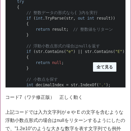
try
    {

// 整数データの形式なら{ }内を実行
if
 (
int
.TryParse(str, 
out
int
 result))

        {

return
 result;  
// 整数値をリターン
        }

// 浮動小数点形式の場合はnullを返す
if
 (str.Contains(
"e"
) || str.Contains(
"E"
))

        {

return
null
;

全て見る
        }

// 小数点を探す
int
 decimalIndex = str.IndexOf(
'.'
);

if
 (decimalIndex != 
-1
) 
// 小数点が見つかったら
        {

コード7（ワテ修正版） 正しく動く
// 小数点以下を四捨五入して整数に変換
double
 roundedValue;

上記コードでは入力文字列が e や E の文字を含むような
if
 (
double
.TryParse(str, 
out
double
 doubl
            {

浮動小数点形式の場合はnullをリターンするようにしたの
                roundedValue = Math.Round(doubleValue
で、”1.2e10″のような大きな数字を表す文字列でも例外
return
 Convert.ToInt32(roundedValue);