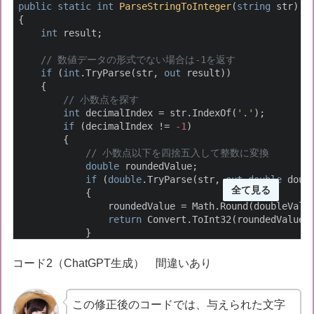
public
static
int
ParseStringToInteger
(
string
 str
)
{

int
 result;

// 数値データの形式でない場合は-1を返す
if
 (
int
.TryParse(str, 
out
 result))

    {

// 小数点を探す
int
 decimalIndex = str.IndexOf(
'.'
);

if
 (decimalIndex != 
-1
)

        {

// 小数点以下を四捨五入して整数に変換
double
 roundedValue;

if
 (
double
.TryParse(str, 
out
double
 doubl
全て見る
            {

                roundedValue = Math.Round(doubleValue
return
 Convert.ToInt32(roundedValue);
            }

else
            {

コード2（ChatGPT生成） 間違いあり
return
-1
;

            }

        }

この修正後のコードでは、与えられた文字
else