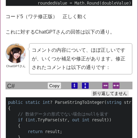
            roundedValue = Math.Round(doubleValue);

return
 Convert.ToInt32(roundedValue);

        }

コード5（ワテ修正版） 正しく動く
    }

これに対するChatGPTさんの回答は以下の通り。
return
null
;

コメントの内容について、ほぼ正しいです
が、いくつか補足や修正があります。修正
ChatGPTさん
されたコメントは以下の通りです：
Copy
折り返してません
public
static
int
? ParseStringToInteger(
string
 str)

{

// 数値データの形式でない場合はnullを返す
if
 (
int
.TryParse(str, 
out
int
 result))

    {

return
 result;

    }
