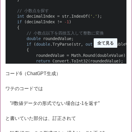
// 小数点を探す
int
 decimalIndex = str.IndexOf(
'.'
);

if
 (decimalIndex != 
-1
)

    {

// 小数点以下を四捨五入して整数に変換
double
 roundedValue;

全て見る
if
 (
double
.TryParse(str, 
out
double
 doubleVal
        {

            roundedValue = Math.Round(doubleValue);

return
 Convert.ToInt32(roundedValue);

        }

    }

コード6（ChatGPT生成）
return
null
;

ワテのコードでは
}
”//数値データの形式でない場合は-1を返す”
と書いていた部分は、訂正されて