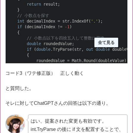
return
 result;

    }

// 小数点を探す
int
 decimalIndex = str.IndexOf(
'.'
);

if
 (decimalIndex != 
-1
)

    {

// 小数点以下を四捨五入して整数に変換
全て見る
double
 roundedValue;

if
 (
double
.TryParse(str, 
out
double
 doubleVal
        {

            roundedValue = Math.Round(doubleValue);

return
 Convert.ToInt32(roundedValue);

        }

コード3（ワテ修正版） 正しく動く
    }

と質問した。
return
-1
;

}
そレに対してChatGPTさんの回答は以下の通り。
はい、提案された変更も有効です。
int.TryParse の後に if 文を配置することで、