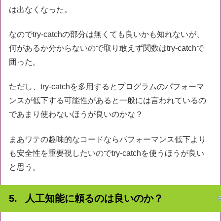
            }

は出なくなった。
        }

なのでtry-catchの部分は無くても良いかも知れないが、
return
null
;

何があるか分からないので取り敢えず関数はtry-catchで
    }

囲った。
catch
 (Exception ex)

// どんな文字列strを与えても恐らくここに来ることは無い
    {

ただし、try-catchを多用するとプログラムのパフォーマ
        Console.WriteLine(
$"エラーが発生しました: 
{ex.M
return
null
;

ンスが低下する可能性があると一般には言われているの
    }

であまり使わないほうが良いのかな？
}
まあワテの趣味的なコードならパフォーマンス低下より
も安全性を重要視したいのでtry-catchを使うほうが良い
と思う。
人工知能に頼るのは良いのか？