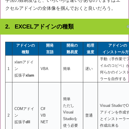
手法の難易度など、いろいろな違いがあるのでまずはエ
クセルアドインの全体像を掴んでおくと良いだろう。
EXCELアドインの種類
アドインの
開発
開発の
処理
アドインの
種類
言語
難易度
速度
インストール方
手動（手作業で
xlamアドイ
イルのコピペ）
1
ン
VBA
簡単
遅い
何らかのインス
拡張子
xlam
ラーを自作する
簡単
ただし
Visual Studioで
COMアドイ
C#
Visual
アドインを作成
2
ン
VB
普通
Studioを
とインストーラ
拡張子
dll
NET
使う必要
作成出来る