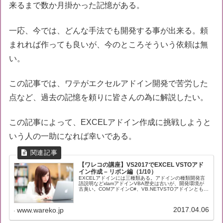
来るまで数か月掛かった記憶がある。
一応、今では、どんな手法でも開発する事が出来る。頼
まれれば作っても良いが、今のところそういう依頼は無
い。
この記事では、ワテがエクセルアドイン開発で苦労した
点など、過去の記憶を頼りに皆さんの為に解説したい。
この記事によって、EXCELアドイン作成に挑戦しようと
いう人の一助になれば幸いである。
【ワレコの講座】VS2017でEXCEL VSTOアド
イン作成 – リボン編（1/10）
EXCELアドインには三種類ある。アドインの種類開発言
語説明などxlamアドインVBA歴史は古いが、開発環境が
古臭い。COMアドインC#、VB.NETVSTOアドインとも言
うXLLアドインVisual Studioの C、C++高速動作。ワ...
2017.04.06
www.wareko.jp