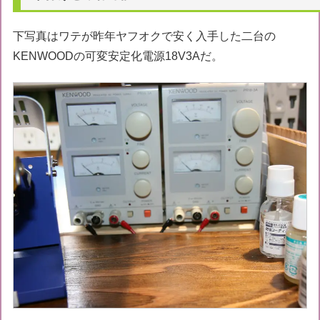
下写真はワテが昨年ヤフオクで安く入手した二台の
KENWOODの可変安定化電源18V3Aだ。