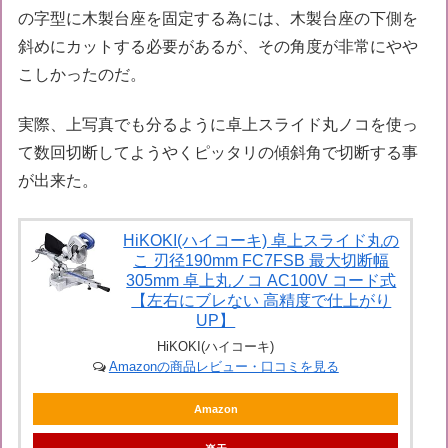
の字型に木製台座を固定する為には、木製台座の下側を
斜めにカットする必要があるが、その角度が非常にやや
こしかったのだ。
実際、上写真でも分るように卓上スライド丸ノコを使っ
て数回切断してようやくピッタリの傾斜角で切断する事
が出来た。
HiKOKI(ハイコーキ) 卓上スライド丸の
こ 刃径190mm FC7FSB 最大切断幅
305mm 卓上丸ノコ AC100V コード式
【左右にブレない 高精度で仕上がり
UP】
HiKOKI(ハイコーキ)
Amazonの商品レビュー・口コミを見る
Amazon