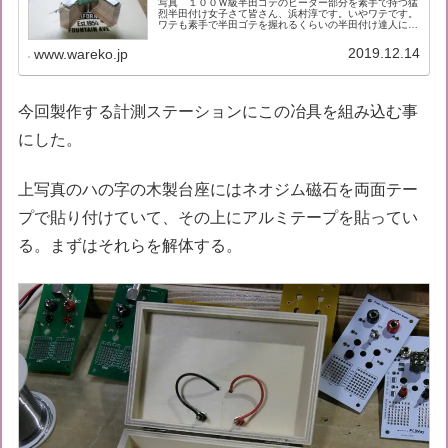
写真 １００Ｗ級半田ゴテのヒーター部分を素手で持つ猛
烈半田付け女子さて皆さん、浜村淳です。いやワテです。
ワテも素手で半田ゴテを握れるくらいの半田付け達人に成
りたい。さて、皆さんはテスターで抵抗値を測定する時に
下写真のような不安定なやり方をし...
2019.12.14
www.wareko.jp
今回製作する計測ステーションにこの冶具を組み込む事
にした。
上写真のハの字の木製台座にはネオジム磁石を両面テー
プで貼り付けていて、その上にアルミテープを貼ってい
る。まずはそれらを解体する。