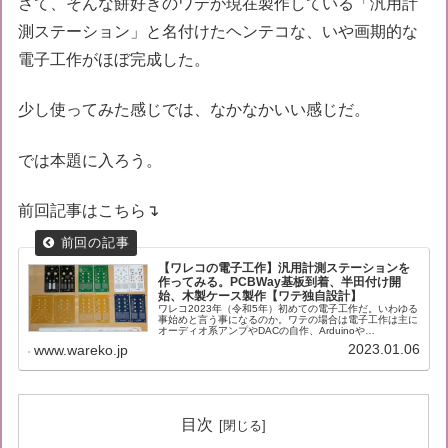
さて、そんな餅好きのワテが現在製作している「汎用計
測ステーション」と名付けたヘンテコな、いや画期的な
電子工作がほぼ完成した。
少し使ってみた感じでは、なかなかいい感じだ。
では本題に入ろう。
前回記事はこちら↴
【ワレコの電子工作】汎用計測ステーションを
作ってみる。PCBWay基板到着、半田付け開
始、木製ケース製作【ワテ独自設計】
ワレコ2023年（令和5年）初めての電子工作だ。いわゆる
事始めと言う事になるのか。ワテの場合は電子工作は主に
オーディオ系アンプやDACの自作、Arduinoや
ATmega328Pなどのマイコンを使う機器の自作などが多
2023.01.06
www.wareko.jp
い。扱う信号はオーディオ...
目次