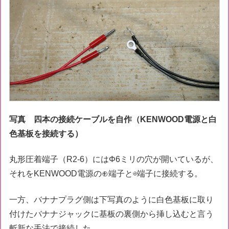
写真 四本の接続ケーブルを自作（KENWOOD電源と白
色基板を接続する）
丸形圧着端子（R2-6）にはΦ6ミリの穴が開いているが、
それをKENWOOD電源の⊕端子と⊖端子に接続する。
一方、バナナプラグ側は下写真のように白色基板に取り
付けたバナナジャックに基板の裏側から挿し込むと言う
斬新な手法で接続した。