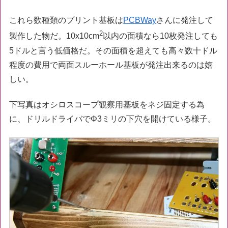
これら数種類のプリント基板は
PCBWay
さんに発注して
2
製作した物だ。10x10cm
以内の面積なら10枚発注しても
5ドルと言う低価格だ。その面積を超えても高々数十ドル
程度の費用で両面スルーホール基板が発注出来るのは嬉
しい。
下写真はオシロスコープ観察用基板をネジ固定する為
に、ドリルドライバでΦ3ミリの下穴を開けている様子。