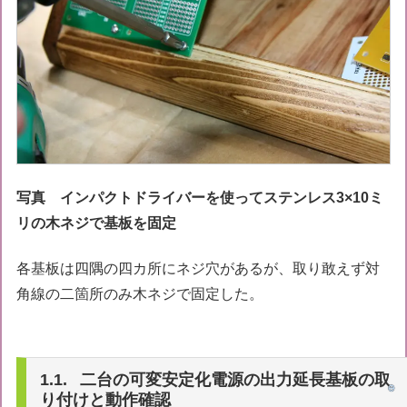
写真 インパクトドライバーを使ってステンレス3×10ミ
リの木ネジで基板を固定
各基板は四隅の四カ所にネジ穴があるが、取り敢えず対
角線の二箇所のみ木ネジで固定した。
二台の可変安定化電源の出力延長基板の取
り付けと動作確認