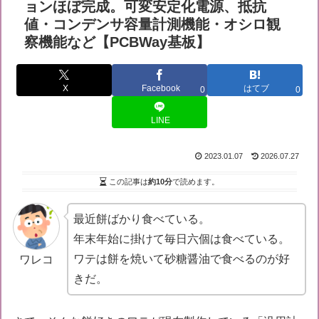
ョンほぼ完成。可変安定化電源、抵抗
値・コンデンサ容量計測機能・オシロ観
察機能など【PCBWay基板】
X
Facebook
はてブ
0
0
LINE
2023.01.07
2026.07.27
この記事は
約10分
で読めます。
最近餅ばかり食べている。
年末年始に掛けて毎日六個は食べている。
ワテは餅を焼いて砂糖醤油で食べるのが好
ワレコ
きだ。