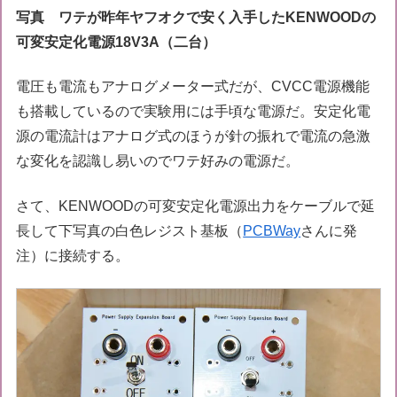
写真 ワテが昨年ヤフオクで安く入手したKENWOODの
可変安定化電源18V3A（二台）
電圧も電流もアナログメーター式だが、CVCC電源機能
も搭載しているので実験用には手頃な電源だ。安定化電
源の電流計はアナログ式のほうが針の振れで電流の急激
な変化を認識し易いのでワテ好みの電源だ。
さて、KENWOODの可変安定化電源出力をケーブルで延
長して下写真の白色レジスト基板（
PCBWay
さんに発
注）に接続する。