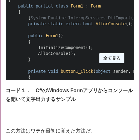
public
partial
class
Form1
 : 
Form
    {

        [
System.Runtime.InteropServices.DllImport(
"k
private
static
extern
bool
AllocConsole
(
)
;  
public
Form1
(
)
        {

            InitializeComponent();

            AllocConsole();                         
全て見る
        }

private
void
button1_Click
(
object
 sender, Ev
        {

var
 now = DateTime.Now;

            Console.WriteLine(now.ToString(
"yyyy年M月
コード１． C#のWindows Formアプリからコンソール
            Console.WriteLine(now.ToString(
"ggyyyy年
を開いて文字出力するサンプル
        }

private
void
button2_Click
(
object
 sender, Ev
        {

            Console.Clear();

        }

この方法はワテが最初に覚えた方法だ。
    }
