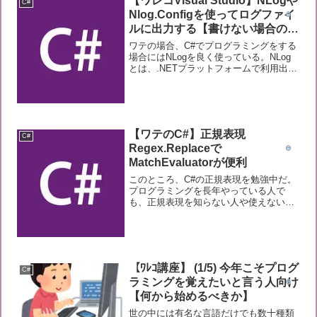
【ワレコVisual Studio】NLogや
C#
Nlog.Configを使ってログファイ
ルに出力する【書けない場合の対
策】
ワテの場合、C#でプログラミングをする
場合にはNLogを良く使っている。NLog
とは、.NETプラットフォームで利用出来
る高性能なロギングツールだ。NLog -
Advanced and Structured Logging for
Var...
【ワテのC#】正規表現
C#
Regex.Replaceで
MatchEvaluatorが便利
このところ、C#の正規表現を勉強中だ。
プログラミングを長年やっている人で
も、正規表現を知らない人や使えない人
は多い。正規表現を使うと文字列処理に
おいて各種の小細工が出来るので、いろ
んな応用が効く。正規表現はとっても楽
しい。とは言ってもワテの...
【ﾜﾚｺ講座】 (1/5) 今年こそプログ
C#
ラミングを覚えたいと言う人向け
【何から始めるべきか】
世の中には有名な言語だけでも数十種類