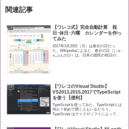
関連記事
【ワレコ式】完全自動計算 祝
C#
日･休日･六曜 カレンダーを作っ
てみた
2017年3月20日（月）は春分の日だっ
た。Wikipediaによると、春分の日（しゅ
んぶんのひ）は、日本の国民の祝日の一
つであり、春分日（天文観測により春分
が起こるとされる日）が選定される。通
例、3月20日から3月21日ごろのいずれか
1日...
【ワレコのVisual Studio】
C#
VS2013,2015,2017でTypeScript
を使う【便利】
TypeScriptを使ってみた。TypeScriptとは
何か？初めて聞く人もいるだろう。
TypeScript はマイクロソフトによって開
発されたフリーでオープンソースのプロ
グラミング言語だ。言語仕様は、
JavaScript の文法を拡張し...