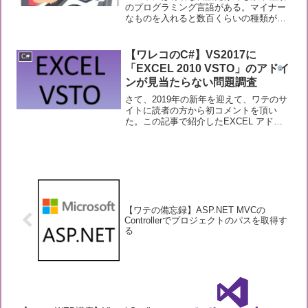
のプログラミング言語がある。マイナー
なものを入れると数百くらいの種類があ
るかもしれない。ワテの場合、そのうち
精々10種類くらいの言語しか知らない。
最近では専ら（もっぱら）マイクロソフ
【ワレコのC#】VS2017に
C#
ト社のC#（シーシャー...
「EXCEL 2010 VSTO」のアドイ
ンが見当たらない問題調査
さて、2019年の新年を迎えて、ワテのサ
イトに読者の方から初コメントを頂い
た。この記事で紹介したEXCEL アドイ
ンの製作に関しての質問だ。そのご質問
内容は以下の通り。開発初心者 よ
り:2019年1月7日 7:58 PM(編集)古い記事
にコ...
【ワテの備忘録】ASP.NET MVCの
Controllerでプロジェクトのパスを取得す
る