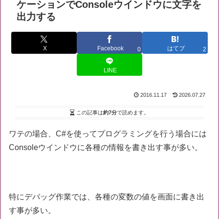
ケーションでConsoleウインドウに文字を
出力する
X
Facebook
はてブ
0
2
LINE
2016.11.17
2026.07.27
この記事は
約7分
で読めます。
ワテの場合、C#を使ってプログラミングを行う場合には
Consoleウインドウに各種の情報を書き出す事が多い。
特にデバッグ作業では、各種の変数の値を画面に書き出
す事が多い。