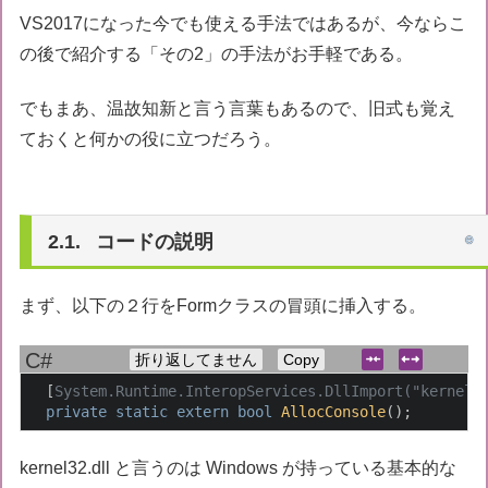
}
VS2017になった今でも使える手法ではあるが、今ならこ
の後で紹介する「その2」の手法がお手軽である。
でもまあ、温故知新と言う言葉もあるので、旧式も覚え
ておくと何かの役に立つだろう。
コードの説明
まず、以下の２行をFormクラスの冒頭に挿入する。
折り返してません
Copy
  [
System.Runtime.InteropServices.DllImport(
"kernel3
private
static
extern
bool
AllocConsole
(
)
;        
kernel32.dll と言うのは Windows が持っている基本的な