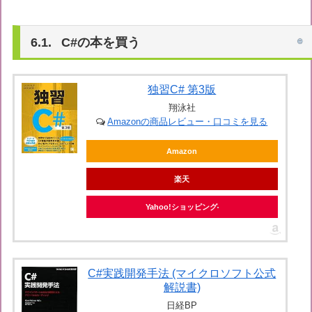
C#の本を買う
独習C# 第3版
翔泳社
Amazonの商品レビュー・口コミを見る
Amazon
楽天
Yahoo!ショッピング
C#実践開発手法 (マイクロソフト公式
解説書)
日経BP