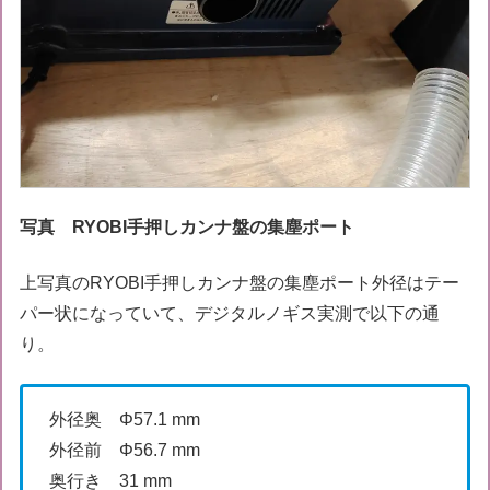
写真 RYOBI手押しカンナ盤の集塵ポート
上写真のRYOBI手押しカンナ盤の集塵ポート外径はテー
パー状になっていて、デジタルノギス実測で以下の通
り。
外径奥 Φ57.1 mm
外径前 Φ56.7 mm
奥行き 31 mm