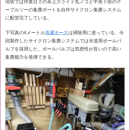
現状では作業台２の卓上スライド丸ノコと中央下部のテ
ーブルソーの集塵ポートを自作サイクロン集塵システム
に配管完了している。
下写真の4メートル
洗濯ホース
は掃除用に使っている。今
回製作したサイクロン集塵システムでは水道用ボールバ
ルブを採用した。ボールバルブは気密性が良いので高い
集塵能力を発揮できる。