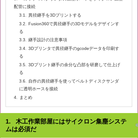
配管に接続
異径継手を3Dプリントする
Fusion360で異径継手の3Dモデルをデザインす
る
継手設計の注意事項
3Dプリンタで異径継手のgcodeデータを印刷す
る
3Dプリント継手の余分な凸部を研磨して仕上げ
る
自作の異径継手を使ってベルトディスクサンダ
に透明ホースを接続
まとめ
木工作業部屋にはサイクロン集塵システ
ムは必須だ