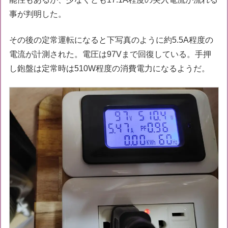
事が判明した。
その後の定常運転になると下写真のように約5.5A程度の
電流が計測された。電圧は97Vまで回復している。手押
し鉋盤は定常時は510W程度の消費電力になるようだ。