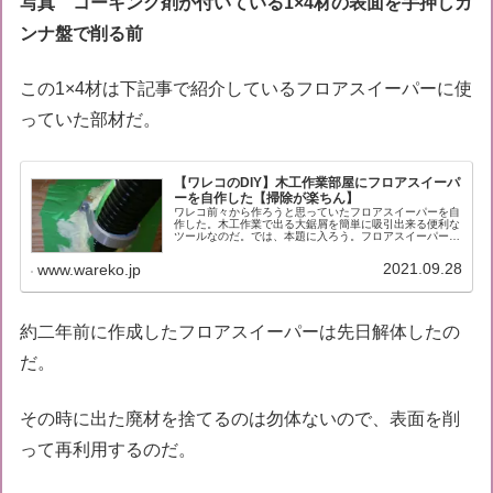
写真 コーキング剤が付いている1×4材の表面を手押しカ
ンナ盤で削る前
この1×4材は下記事で紹介しているフロアスイーパーに使
っていた部材だ。
【ワレコのDIY】木工作業部屋にフロアスイーパ
ーを自作した【掃除が楽ちん】
ワレコ前々から作ろうと思っていたフロアスイーパーを自
作した。木工作業で出る大鋸屑を簡単に吸引出来る便利な
ツールなのだ。では、本題に入ろう。フロアスイーパーと
は何か？YouTubeでフロアスイーパの製作例を見る百聞
は一見に如かずなのでYouT...
2021.09.28
www.wareko.jp
約二年前に作成したフロアスイーパーは先日解体したの
だ。
その時に出た廃材を捨てるのは勿体ないので、表面を削
って再利用するのだ。