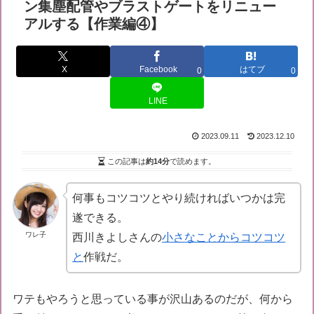
ン集塵配管やブラストゲートをリニュー
アルする【作業編④】
X
Facebook
はてブ
0
0
LINE
2023.09.11
2023.12.10
この記事は
約14分
で読めます。
何事もコツコツとやり続ければいつかは完
遂できる。
ワレ子
西川きよしさんの
小さなことからコツコツ
と
作戦だ。
ワテもやろうと思っている事が沢山あるのだが、何から