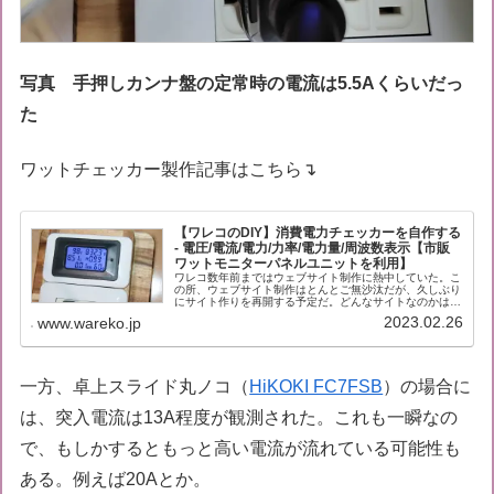
写真 手押しカンナ盤の定常時の電流は5.5Aくらいだっ
た
ワットチェッカー製作記事はこちら↴
【ワレコのDIY】消費電力チェッカーを自作する
- 電圧/電流/電力/力率/電力量/周波数表示【市販
ワットモニターパネルユニットを利用】
ワレコ数年前まではウェブサイト制作に熱中していた。こ
の所、ウェブサイト制作はとんとご無沙汰だが、久しぶり
にサイト作りを再開する予定だ。どんなサイトなのかは今
は内緒だ。さて、消費電力計を自作した。ワットチェッカ
2023.02.26
www.wareko.jp
ー、ワットモニターなどとも呼ばれ...
一方、卓上スライド丸ノコ（
HiKOKI FC7FSB
）の場合に
は、突入電流は13A程度が観測された。これも一瞬なの
で、もしかするともっと高い電流が流れている可能性も
ある。例えば20Aとか。