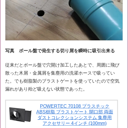
写真 ボール盤で発生する切り屑を瞬時に吸引出来る
従来だとボール盤で穴開け加工したあとで、周囲に飛び
散った木屑・金属屑を集塵用の洗濯ホースで吸ってい
た。でも樹脂製のブラストゲートを使っていたので空気
漏れがあり殆ど吸えない状態であった。
POWERTEC 70108 プラスチック
ABS樹脂 ブラストゲート 開口部 両面
ダストコレクションシステム 集塵用
アクセサリー 4インチ (100mm)