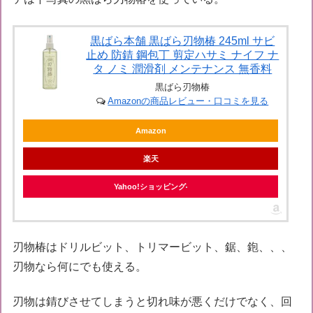
黒ばら本舗 黒ばら刃物椿 245ml サビ
止め 防錆 鋼包丁 剪定ハサミ ナイフ ナ
タ ノミ 潤滑剤 メンテナンス 無香料
黒ばら刃物椿
Amazonの商品レビュー・口コミを見る
Amazon
楽天
Yahoo!ショッピング
刃物椿はドリルビット、トリマービット、鋸、鉋、、、
刃物なら何にでも使える。
刃物は錆びさせてしまうと切れ味が悪くだけでなく、回