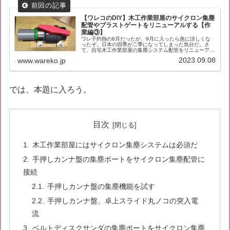
【ワレコのDIY】木工作業部屋のサイクロン集塵
配管やブラストゲートをリニューアルする【作
業編③】
ワレ子灼熱の8月だったが、9月に入ったら急に涼しくな
ったぞ。日本の四季が二季になってしまった気分だ。さ
て、自宅木工作業部屋の集塵システム配管をリニューアル
するプロジェクトの第三回目の記事だ。今回の配管リニュ
2023.09.08
www.wareko.jp
ーアルにおいては、水道配管用のボー...
では、本題に入ろう。
目次
木工作業部屋にはサイクロン集塵システムは必須だ
手押しカンナ盤の集塵ポートをサイクロン集塵配管に
接続
手押しカンナ盤の集塵機能を試す
手押しカンナ盤、卓上スライド丸ノコの突入電
流
ベルトディスクサンダの集塵ポートをサイクロン集塵