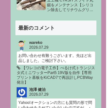
立工機 C7RSH スライド丸
鋸をメンテナンス【シリコ
ン除去してリチウムグリス
塗布】
最新のコメント
wareko
2026.07.29
お問い合わせ有難うございます。先ほど出
品しました。ご検討下さい。
【ワレコの電子工作】ぺるけ式トランジス
タ式ミニワッターPart5 19V版を自作【専用
プリント基板をKiCAD7で再設計しPCBWay
発注】
池澤 健治
2026.07.29
Yahoo!オークションの方にも質問の形で問
い合わせをさせていただいたのですが、・