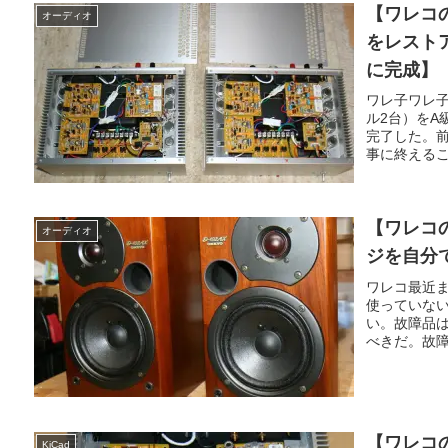
【ワレコ
オーディオ
をレスト
に完成】
ワレ子ワレ子
ル2台）をA
完了した。
事に終えるこ
【ワレコの
オーディオ
ジを自分
ワレコ最近
使っていな
い。故障品
べきだ。故障
【ワレコ
KiCad