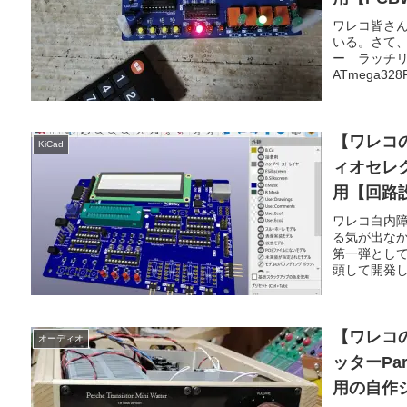
ワレコ皆さん
いる。さて
ー ラッチ
ATmega3
【ワレコ
KiCad
ィオセレク
用【回路設
ワレコ白内
る気が出な
第一弾とし
頭して開発し
【ワレコ
オーディオ
ッターPa
用の自作