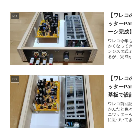
【ワレコ
DIY
ッターPa
ーシ完成
ワレコ今年
かくなって
ンジスタ式ミ
るが、完成が
【ワレコ
DIY
ッターPa
基板で設計
ワレコ前回
かんだと色
ニワッターP
に近づいてき