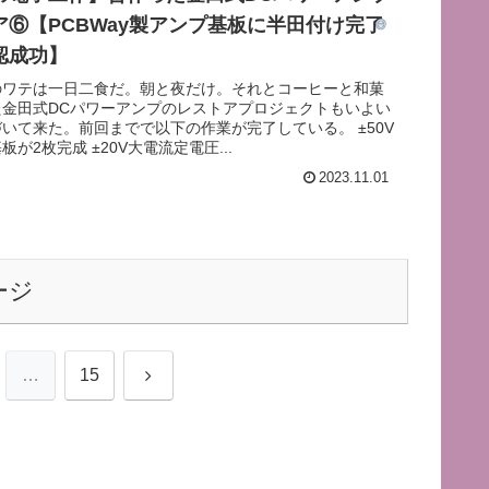
ア⑥【PCBWay製アンプ基板に半田付け完了
認成功】
のワテは一日二食だ。朝と夜だけ。それとコーヒーと和菓
た金田式DCパワーアンプのレストアプロジェクトもいよい
いて来た。前回までで以下の作業が完了している。 ±50V
が2枚完成 ±20V大電流定電圧...
2023.11.01
ージ
次
…
15
へ