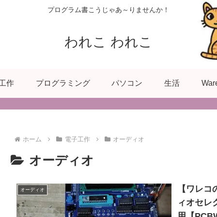
プログラム書こうじゃあ～りませんか！
われこ われこ
工作
プログラミング
パソコン
生活
War
ホーム
電子工作
オーディオ
オーディオ
【ワレコ
オーディオ
ィオセレク
用【PC