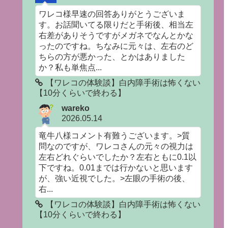
ワレコ様早速の回答ありがとうございま
す。お話聞いてる限りだと手術後、相当左
右差がありそうですがメガネでなんとかな
ったのですね。ちなみに元々は、左右のど
ちらの方が悪かった、とかはありました
か？私も単焦点...
【ワレコの体験談】白内障手術は怖くない
【10分くらいで終わる】
wareko
2026.05.14
竜牛八様コメント有難うございます。>質
問なのですが、ワレコさんの元々の視力は
左右どれぐらいでしたか？左右ともに0.1以
下ですね。0.01までは行かないと思います
が、強い近視でした。>左眼の手術の後、
右...
【ワレコの体験談】白内障手術は怖くない
【10分くらいで終わる】