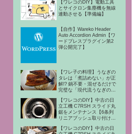
【ワレコのDIY】電動工具
とサイクロン集塵機を無線
連動させる【準備編】
【自作】Wareko Header
Auto Accordion Admin【ワ
ードプレスプラグイン第2
弾公開完了】
【ワレ子の料理】うなぎの
タレは「煮詰めない」が正
解!? 鍋不要・混ぜるだけで
完璧な「現代流うなぎのタ
レ」の作り方
【ワレコのDIY】中古の日
立工機 C7RSH スライド丸
鋸をメンテナンス【6条列
リニアブッシュ取り付け完
了】
【ワレコのDIY】中古の日