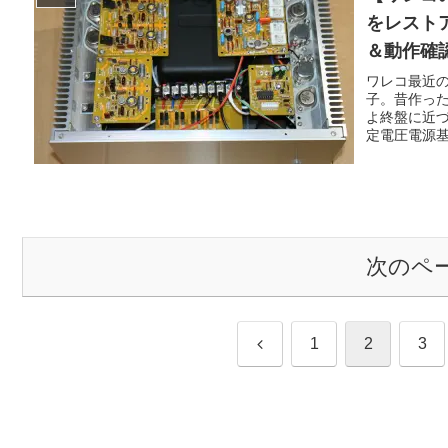
をレスト
＆動作確
ワレコ最近
子。昔作っ
よ終盤に近づ
定電圧電源基板
次のペ
前
1
2
3
へ