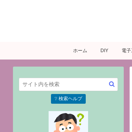
ホーム
DIY
電子
❔ 検索ヘルプ