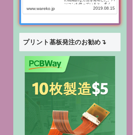
の画期的な方法を発明した。パ
ソコンを使っていると、多くの
2019.08.15
www.wareko.jp
人が同じ悩みにぶつかります。
「どこに保存したか分からな
い」「探すのに時間がかかる」
といった問題です。ファイル整
理は一見単純に見えますが、実
際には“正解のない...
プリント基板発注のお勧め↴