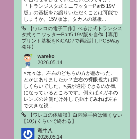
「トランジスタ式ミニワッターPart5 19V
版」の基板をお譲りいただくことは可能で
しょうか。15V版は、タカスの基板...
【ワレコの電子工作】ぺるけ式トランジス
タ式ミニワッターPart5 19V版を自作【専用
プリント基板をKiCAD7で再設計しPCBWay
発注】
wareko
2026.05.14
>元々は、左右のどちらの方が悪かった、
とかはありましたか？左右の裸眼視力は同
じくらいでした。>脳が適応できるのか気
になっているところです。例えばメガネの
レンズの片側だけ外して掛けてみれば左右
で大きな視...
【ワレコの体験談】白内障手術は怖くない
【10分くらいで終わる】
竜牛八
2026.05.14