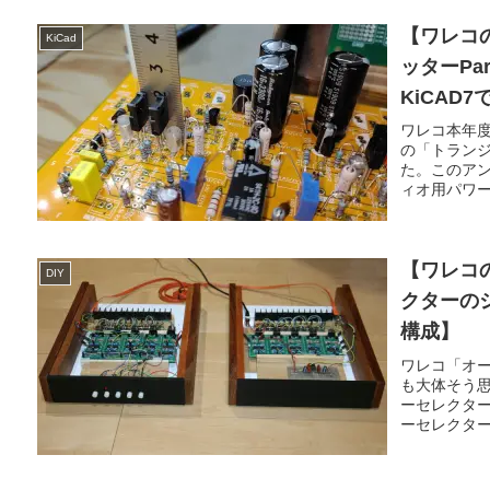
【ワレコ
KiCad
ッターPa
KiCAD
ワレコ本年
の「トランジ
た。このア
ィオ用パワー
【ワレコ
DIY
クターの
構成】
ワレコ「オ
も大体そう
ーセレクタ
ーセレクター