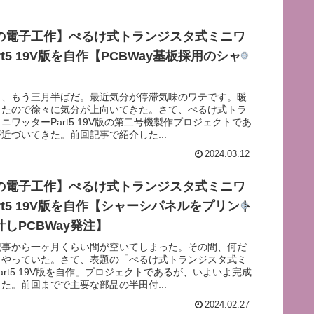
の電子工作】ぺるけ式トランジスタ式ミニワ
rt5 19V版を自作【PCBWay基板採用のシャ
】
も、もう三月半ばだ。最近気分が停滞気味のワテです。暖
きたので徐々に気分が上向いてきた。さて、ぺるけ式トラ
ニワッターPart5 19V版の第二号機製作プロジェクトであ
近づいてきた。前回記事で紹介した...
2024.03.12
の電子工作】ぺるけ式トランジスタ式ミニワ
rt5 19V版を自作【シャーシパネルをプリント
しPCBWay発注】
記事から一ヶ月くらい間が空いてしまった。その間、何だ
々やっていた。さて、表題の「ぺるけ式トランジスタ式ミ
art5 19V版を自作」プロジェクトであるが、いよいよ完成
た。前回までで主要な部品の半田付...
2024.02.27