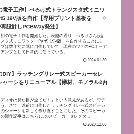
の電子工作】ぺるけ式トランジスタ式ミニワ
rt5 19V版を自作【専用プリント基板を
7で再設計しPCBWay発注】
度初の電子工作を開始した。表題の通り、ぺるけさん設計
スタ式ミニワッターPart5 19V版」を自作することにし
ンプは数年前に既に自作していて、現在のワテのPCオーデ
アンプとして日常的に使っている。...
2024.01.30
のDIY】ラッチングリレー式スピーカーセレ
シャーシをリニューアル【欅材、モノラル2台
ーディオは見た目が全てだ！」という意見があるが、ワテ
思う。さて、以前に自作したラッチングリレー式スピーカ
ーのシャーシを新しく作り直すことにした。そのスピーカ
の製作記事はこちら⤵このスピーカーセレクタ...
2023.12.06