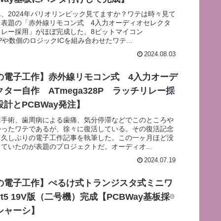
、2024年パリオリンピック見てますか？ワテは時々見て
、表題の「赤外線リモコン式 4入力オーディオセレクタ
リレー採用」がほぼ完成した。8ビットマイコン
28Pや数個のロジックICを組み合わせたワテ...
2024.08.03
の電子工作】赤外線リモコン式 4入力オーデ
ター自作 ATmega328P ラッチリレー採
計とPCBWay発注】
障手術、歯周病による歯痛、気分停滞などでこのところや
かったワテであるが、徐々に復活している。その復活記念
て久しぶりの電子工作記事を執筆した。この一ヶ月ほど没
ていたのが表題のプロジェクトだ。オーディオ...
2024.07.19
の電子工作】ぺるけ式トランジスタ式ミニワ
rt5 19V版（二号機）完成【PCBWay基板採
シャーシ】