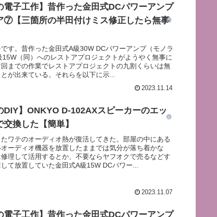
の電子工作】昔作った金田式DCパワーアンプ
ア⑦【三箇所の半田付けミス修正したら無事
です。昔作った金田式A級30W DCパワーアンプ（モノラ
級15W（同）へのレストアプロジェクトがようやく無事に
前回までの作業でレストアプロジェクトの九割くらいは無
とが出来ている。それらを以下に示...
2023.11.14
DIY】ONKYO D-102AXスピーカーのエッ
で交換した【簡単】
またワテのオーディオ熱が復活してきた。部屋の中にある
いオーディオ機器を放置したままでは気分が落ち着かな
は修理して活用するとか、不要ならヤフオクで売るなどす
して放置していた金田式A級15W DCパワー...
2023.11.07
の電子工作】昔作った金田式DCパワーアンプ