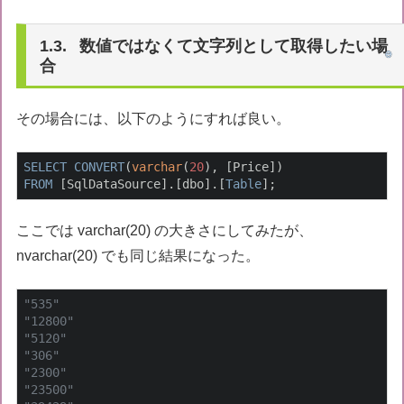
数値ではなくて文字列として取得したい場
合
その場合には、以下のようにすれば良い。
SELECT
CONVERT
(
varchar
(
20
FROM
 [SqlDataSource].[dbo].[
Table
];
ここでは varchar(20) の大きさにしてみたが、
nvarchar(20) でも同じ結果になった。
"535"
"12800"
"5120"
"306"
"2300"
"23500"