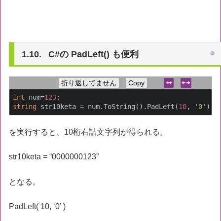
C#の PadLeft() も便利
折り返してません
Copy
int
 num=
123
string
 str10keta 
=
 num
.
ToString
().
PadLeft
(
10
,
'0'
);
を実行すると、10桁右詰文字列が得られる。
str10keta = “0000000123”
となる。
PadLeft( 10, ‘0’ )