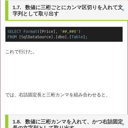
数値に三桁ごとにカンマ区切りを入れて文
字列として取り出す
SELECT
Format
([Price], 
'##,##0'
FROM
 [SqlDataSource].[dbo].[
Table
];
これで行けた。
では、右詰固定長と三桁カンマを組み合わせると、
数値に三桁カンマを入れて、かつ右詰固定
長の文字列として取り出す