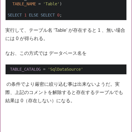
TABLE_NAME
 = 
'Table'
)

SELECT
1
ELSE
SELECT
0
;
実行して、テーブル名 ‘Table’ が存在すると 1 、無い場合
には 0 が得られる。
なお、この方式では データベース名を
TABLE_CATALOG
 = 
'SqlDataSource'
の条件でより厳密に絞り込む事は出来ないようだ。実
際、上記のコメントを解除すると存在するテーブルでも
結果は 0（存在しない）になる。