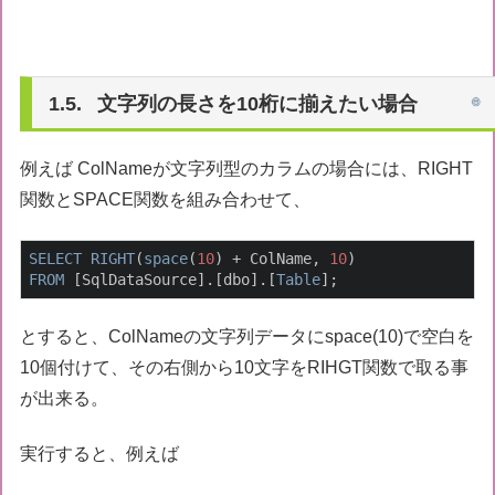
文字列の長さを10桁に揃えたい場合
例えば ColNameが文字列型のカラムの場合には、RIGHT
関数とSPACE関数を組み合わせて、
SELECT
RIGHT
(
space
(
10
) + ColName, 
10
FROM
 [SqlDataSource].[dbo].[
Table
];
とすると、ColNameの文字列データにspace(10)で空白を
10個付けて、その右側から10文字をRIHGT関数で取る事
が出来る。
実行すると、例えば