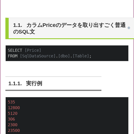
カラムPriceのデータを取り出すごく普通
のSQL文
SELECT 
[Price]
FROM 
[SqlDataSource]
.
[dbo]
.
[Table]
;
実行例
535
12800
5120
306
2300
23500