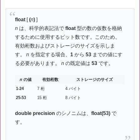
float
[
(
n
)
]
n
は、科学的表記法で
float
型の数の仮数を格納
するために使用するビット数です。このため、
有効桁数およびストレージのサイズを示しま
す。
n
を指定する場合、
1
から
53
までの値にす
る必要があります。
n
の既定値は
53
です。
n
の値
有効桁数
ストレージのサイズ
1-24
7 桁
4 バイト
25-53
15 桁
8 バイト
double precision
のシノニムは、
float(53)
で
す。