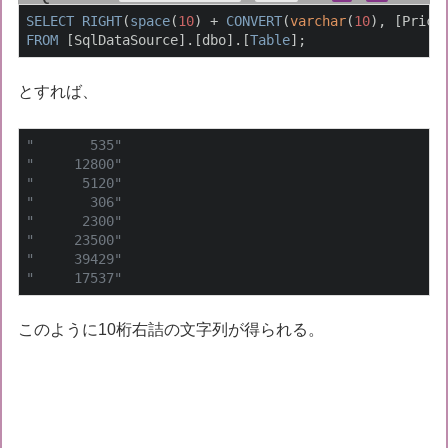
SELECT
RIGHT
(
space
(
10
) + 
CONVERT
(
varchar
(
10
), [Price
FROM
 [SqlDataSource].[dbo].[
Table
];
とすれば、
"       535"
"     12800"
"      5120"
"       306"
"      2300"
"     23500"
"     39429"
"     17537"
このように10桁右詰の文字列が得られる。