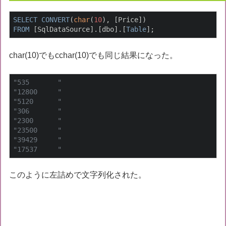
SELECT
CONVERT
(
char
(
10
FROM
 [SqlDataSource].[dbo].[
Table
];
char(10)でもcchar(10)でも同じ結果になった。
"535       "
"12800     "
"5120      "
"306       "
"2300      "
"23500     "
"39429     "
"17537     "
このように左詰めで文字列化された。