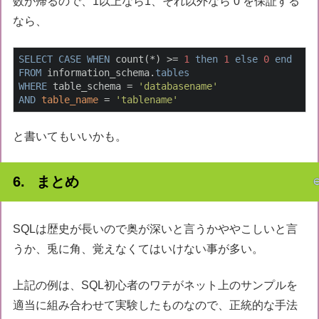
数が帰るので、1以上なら1、それ以外なら 0 を保証する
なら、
SELECT
CASE
WHEN
 count(*) >= 
1
then
1
else
0
end
FROM
 information_schema.
tables
WHERE
 table_schema = 
'databasename'
AND
table_name
 = 
'tablename'
と書いてもいいかも。
まとめ
SQLは歴史が長いので奥が深いと言うかややこしいと言
うか、兎に角、覚えなくてはいけない事が多い。
上記の例は、SQL初心者のワテがネット上のサンプルを
適当に組み合わせて実験したものなので、正統的な手法