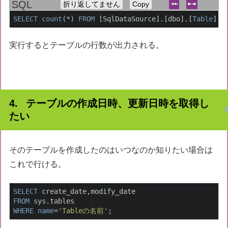
折り返してません
Copy
SELECT
count
(*) 
FROM
 [SqlDataSource].[dbo].[
Table
];
実行するとテーブルの行数が出力される。
テーブルの作成日時、更新日時を取得し
たい
そのテーブルを作成したのはいつなのか知りたい場合は
これで行ける。
SELECT
FROM
WHERE
name
=
'Tableの名前'
;