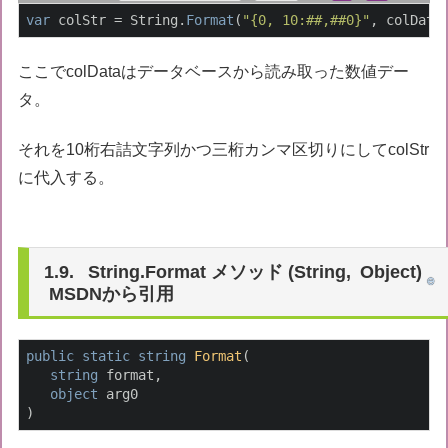
var
 colStr = String.
Format
(
"{0, 10:##,##0}"
, colData
ここでcolDataはデータベースから読み取った数値デー
タ。
それを10桁右詰文字列かつ三桁カンマ区切りにしてcolStr
に代入する。
String.Format メソッド (String, Object)
MSDNから引用
public
static
string
Format
(
string
 format,

object
)