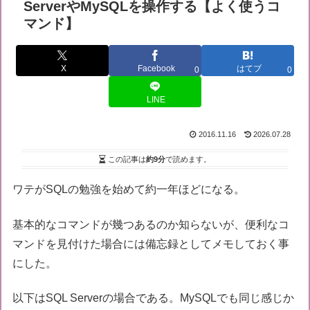
ServerやMySQLを操作する【よく使うコ
マンド】
X
Facebook
はてブ
0
0
LINE
2016.11.16
2026.07.28
この記事は
約9分
で読めます。
ワテがSQLの勉強を始めて約一年ほどになる。
基本的なコマンドが幾つあるのか知らないが、便利なコ
マンドを見付けた場合には備忘録としてメモしておく事
にした。
以下はSQL Serverの場合である。MySQLでも同じ感じか