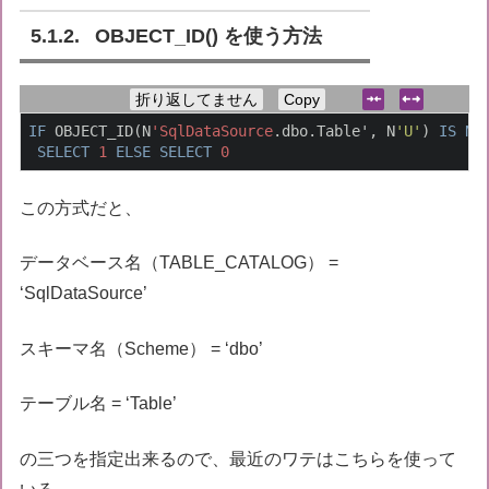
OBJECT_ID() を使う方法
折り返してません
Copy
IF
 OBJECT_ID(N
'SqlDataSource
.dbo.Table', N
'U'
) 
IS
NO
SELECT
1
ELSE
SELECT
0
この方式だと、
データベース名（TABLE_CATALOG） =
‘SqlDataSource’
スキーマ名（Scheme） = ‘dbo’
テーブル名 = ‘Table’
の三つを指定出来るので、最近のワテはこちらを使って