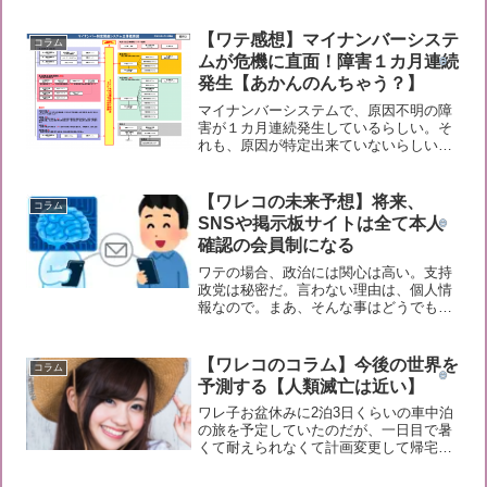
【ワテ感想】マイナンバーシステ
コラム
ムが危機に直面！障害１カ月連続
発生【あかんのんちゃう？】
マイナンバーシステムで、原因不明の障
害が１カ月連続発生しているらしい。そ
れも、原因が特定出来ていないらしい。
これはあかんのんちゃあう？さらに困っ
たことに、一日一回のペースで障害が発
生しているらしい。原因は分からない
【ワレコの未来予想】将来、
コラム
し、発生する頻度も一日一回...
SNSや掲示板サイトは全て本人
確認の会員制になる
ワテの場合、政治には関心は高い。支持
政党は秘密だ。言わない理由は、個人情
報なので。まあ、そんな事はどうでも良
い。さて、この所、日本の政治を見てい
て何だか不自然な印象を受ける。それは
何かと言うと、自民党の安倍内閣がこの
【ワレコのコラム】今後の世界を
コラム
数年続いていた。ところが...
予測する【人類滅亡は近い】
ワレ子お盆休みに2泊3日くらいの車中泊
の旅を予定していたのだが、一日目で暑
くて耐えられなくて計画変更して帰宅し
た。秋になったら再挑戦したい。唐突だ
が「今後の世界を予測する」という壮大