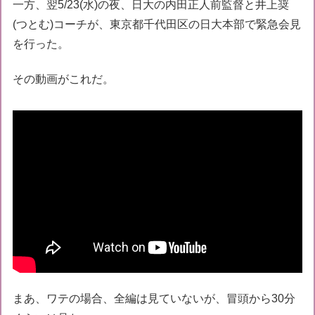
一方、翌5/23(水)の夜、日大の内田正人前監督と井上奨
(つとむ)コーチが、東京都千代田区の日大本部で緊急会見
を行った。
その動画がこれだ。
まあ、ワテの場合、全編は見ていないが、冒頭から30分