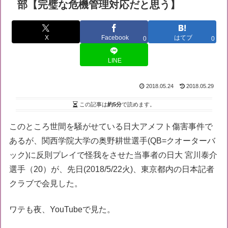
部【完璧な危機管理対応だと思う】
X
Facebook
はてブ
0
0
LINE
2018.05.24
2018.05.29
この記事は
約5分
で読めます。
このところ世間を騒がせている日大アメフト傷害事件で
あるが、関西学院大学の奥野耕世選手(QB=クオーターバ
ック)に反則プレイで怪我をさせた当事者の日大 宮川泰介
選手（20）が、先日(2018/5/22火)、東京都内の日本記者
クラブで会見した。
ワテも夜、YouTubeで見た。