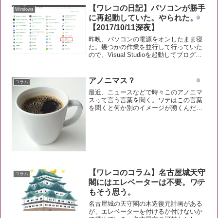
な表題でワテの意見を述べたい。では本
【ワレコの日記】パソコンが勝手
Windows
題に入ろう。人類は滅亡...
に再起動していた。やられた。
【2017/10/11深夜】
昨晩、パソコンの電源をオンしたまま寝
た。幾つかの作業を並行して行っていた
ので、Visual Studioを起動してプログラ
ム開発の画面を表示していたり、エクセ
ルを起動して簡単な計算をしたり、
Chromeブラウザーで多数のWEBページ
アノニマス？
コラム
を閲覧し...
最近、ニュースなどで時々このアノニマ
スって言う言葉を聞く。ワテはこの言葉
を聞くと何か別のイメージが湧くんだけ
れど思い出せない。当記事では、アノニ
マスに似ている日本語を調査した。その
結果、ワテの疑問が解消した。では、本
題に入ろう。アノニマスに...
【ワレコのコラム】名古屋城天守
コラム
閣にはエレベーターは不要。ワテ
もそう思う。
名古屋城の天守閣の木造復元計画がある
が、エレベーターを付けるか付けないか