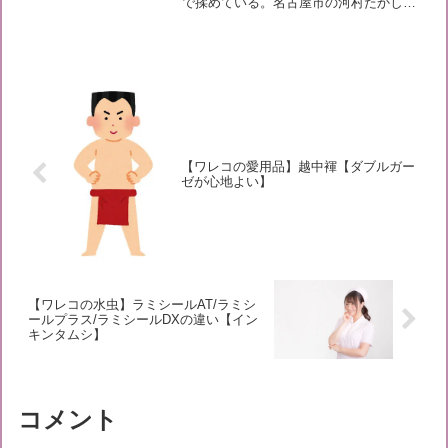
で揉めている。名古屋市の河村たかし市
長は2018年5月30日、名古屋城木造新天
守にエレベーターを設けない、と正式に
発表した。一方、障害者団体からはエレ
ベーターを設置しな...
【ワレコの愛用品】越中褌【ダブルガー
ゼが心地よい】
【ワレコの水虫】ラミシールAT/ラミシ
ールプラス/ラミシールDXの違い【イン
キンタムシ】
コメント