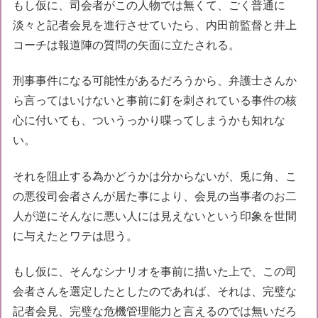
もし仮に、司会者がこの人物では無くて、ごく普通に
淡々と記者会見を進行させていたら、内田前監督と井上
コーチは報道陣の質問の矢面に立たされる。
刑事事件になる可能性があるだろうから、弁護士さんか
ら言ってはいけないと事前に釘を刺されている事件の核
心に付いても、ついうっかり喋ってしまうかも知れな
い。
それを阻止する為かどうかは分からないが、兎に角、こ
の悪役司会者さんが居た事により、会見の当事者のお二
人が逆にそんなに悪い人には見えないという印象を世間
に与えたとワテは思う。
もし仮に、そんなシナリオを事前に描いた上で、この司
会者さんを選定したとしたのであれば、それは、完璧な
記者会見、完璧な危機管理能力と言えるのでは無いだろ