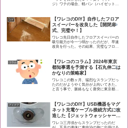
ジ）ワテの場合、軽バン（ハイゼットカ
ーゴ）をコツコツと車中泊仕様に改造し
ている。現在までの改造内容としては以
下の通り。 荷室に板を敷いてフラット化
【ワレコのDIY】自作したフロア
DIY
し、寝具（布団、枕）を積...
スイーパーを改良した【開閉扉
式、完璧や！】
ワレコ先日自作したフロアスイーパーの
吸引能力が今一つ弱かったのだが、早速
改良を行った。その結果、完璧なフロア
スイーパーが完成したのだ。前回記事は
こちら↴我ながら良いアイデアが閃いた
と思う。では本題に入ろう。フロアスイ
【ワレコのコラム】2024年東京
コラム
ーパーの改良作業前回作成...
都知事選を予測する【石丸伸二は
かなりの策略家】
ワレコこの数ヶ月、猛烈なスランプだっ
たのだがようやく気分が上向いてきた。
と言う事で、脈絡もなく唐突に東京都知
事選2024の行方を予想してみる。その中
でも今注目の元安芸高田市長の石丸伸二
氏に関してワテなりの分析をしてみた。
【ワレコのDIY】USB機器をマグ
アイデア
では本題に入ろう。2...
ネット充電ケーブル接続方式に改
造した【ジェットウォッシャーは
防水加工した】
ワレコ三月頃からスランプだったのだ
が、五月の連休に車中泊の旅に出掛ける