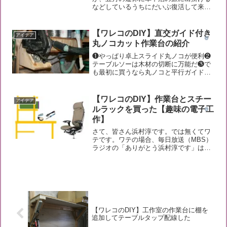
などしているうちにだいぶ復活して来
た。そんなワテが最近購入して良かった
物を皆さんに紹介したい。では本題に入
ろう。マグネット式USB充電ケーブルは
【ワレコのDIY】直交ガイド付き
アイデア
超便利ワテお勧めの製品がこ...
丸ノコカット作業台の紹介
❶やっぱり卓上スライド丸ノコが便利❷
テーブルソーは木材の切断に万能だ❸で
も最初に買うなら丸ノコと平行ガイドか
な写真 精度良く木材をカット出来る電
動工具ワレコ木工DIYでは木材の直線カ
ットを精度良く行うのが難しい。特に長
【ワレコのDIY】作業台とスチー
アイデア
い材、具体的にはサブロ...
ルラックを買った【趣味の電子工
作】
さて、皆さん浜村淳です。では無くてワ
テです。ワテの場合、毎日放送（MBS）
ラジオの「ありがとう浜村淳です」は、
ほぼ毎日欠かさず聞いている。周波数は
AM1179KHzとFM90.6MHzだ。MBSラジ
オの公式サイトを訪問すると、当日の放
送がY...
【ワレコのDIY】工作室の作業台に棚を
追加してテーブルタップ配線した