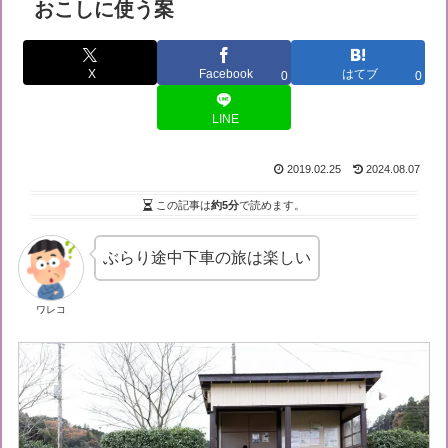
おこしに使う案
X
Facebook
はてブ
0
0
LINE
2019.02.25
2024.08.07
この記事は
約5分
で読めます。
ぶらり途中下車の旅は楽しい
ワレコ