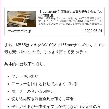
【ワレコのDIY】工作室に大型作業台を作る【木
工作業部屋】
写真 通天閣をブラワレコ自宅にある木工作業部屋を改造
する事にした。ワテの自宅には狭い細長い部屋があり、あ
まり使っていなかったので２０１９年の正月に作業部屋に
改造したのだ。下図は平成３１年２０１９年１月に作成し
た作業台１と作業台２だ。図 平成...
2020.06.24
www.wareko.jp
まあ、M565はマキタAC100Vで165mmサイズの丸ノコで
最も安いやつなので、はっきり言って安っぽい。
具体的には以下の通り。
ブレーキが無い
モーターを回すと反動で大きくブレる
モーターの音が五月蠅い
切り込み深さ調整金具が薄くて華奢
平行ガイドが一本タイプしか使えない（安定性の良