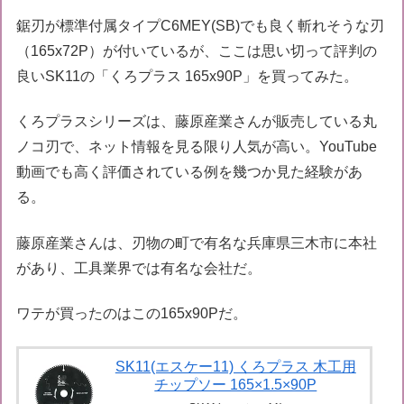
鋸刃が標準付属タイプC6MEY(SB)でも良く斬れそうな刃
（165x72P）が付いているが、ここは思い切って評判の
良いSK11の「くろプラス 165x90P」を買ってみた。
くろプラスシリーズは、藤原産業さんが販売している丸
ノコ刃で、ネット情報を見る限り人気が高い。YouTube
動画でも高く評価されている例を幾つか見た経験があ
る。
藤原産業さんは、刃物の町で有名な兵庫県三木市に本社
があり、工具業界では有名な会社だ。
ワテが買ったのはこの165x90Pだ。
SK11(エスケー11) くろプラス 木工用
チップソー 165×1.5×90P