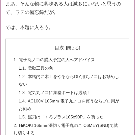
まあ、そんな物に興味ある人は滅多にいないと思うの
で、ワテの備忘録だが。
では、本題に入ろう。
目次
電子丸ノコの購入予定の人へアドバイス
電動工具の色
本格的に木工をやるならDIY用丸ノコはお勧めし
ない
電気丸ノコに集塵ポートは必須！
AC100V 165mm 電子丸ノコを買うならプロ用が
お勧め
鋸刃は「くろプラス165x90P」を買った
HiKOKI 165mm深切り電子丸のこ C6MEY(SNB)で試
し切りする