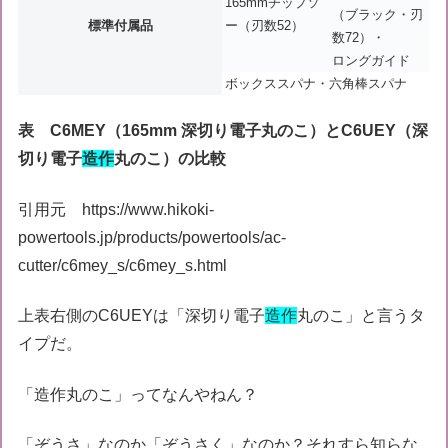
165mmチップソ
（ブラック・刃
標準付属品
ー（刃数52）
数72）・
ロングガイド
ボックススパナ・六角棒スパナ
表 C6MEY（165mm 深切り電子丸のこ）とC6UEY（深
切り電子
造作
丸のこ）の比較
引用元 https://www.hikoki-
powertools.jp/products/powertools/ac-
cutter/c6mey_s/c6mey_s.html
上表右側のC6UEYは「深切り電子
造作
丸のこ」と言うタ
イプだ。
「造作丸のこ」ってなんやねん？
「ぞうさ」なのか「ぞうさく」なのか？それすら知らな