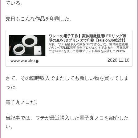
ている。
先日もこんな作品を印刷した。
ワレコの電子工作】実体顕微鏡用LEDリング照
明の傘を3Dプリンタで印刷【Fusion360設計】
写真 ワテも猫さんの家をDIYで作るかな。実体顕微鏡用
のリング型LED照明自作プロジェクトであるが、前回記事
ではKiCadを使って専用プリント基板を設計してPCBWay
さんに発注するまでの過程を紹介した。2020年11月4日
発注して、本日は...
2020.11.10
www.wareko.jp
さて、その臨時収入でまたしても新しい物を買ってしま
った。
電子丸ノコだ。
当記事では、ワテが最近購入した電子丸ノコを紹介した
い。