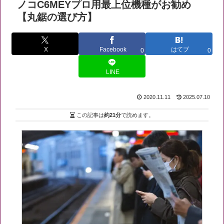
ノコC6MEYプロ用最上位機種がお勧め
【丸鋸の選び方】
X
Facebook
はてブ
0
0
LINE
2020.11.11
2025.07.10
この記事は
約21分
で読めます。