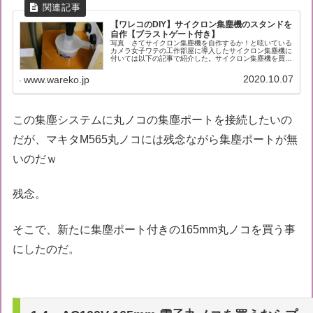
【ワレコのDIY】サイクロン集塵機のスタンドを
自作【ブラストゲート付き】
写真 さてサイクロン集塵機を自作するか！と呟いている
カメラ女子ワテの工作部屋に導入したサイクロン集塵機に
付いては以下の記事で紹介した。サイクロン集塵機を買う
前はリョービの集塵機で木工のおが屑を吸い込んでいたの
で、フィルターが直ぐに目詰まりし...
2020.10.07
www.wareko.jp
この集塵システムに丸ノコの集塵ポートを接続したいの
だが、マキタM565丸ノコには残念ながら集塵ポートが無
いのだｗ
残念。
そこで、新たに集塵ポート付きの165mm丸ノコを買う事
にしたのだ。