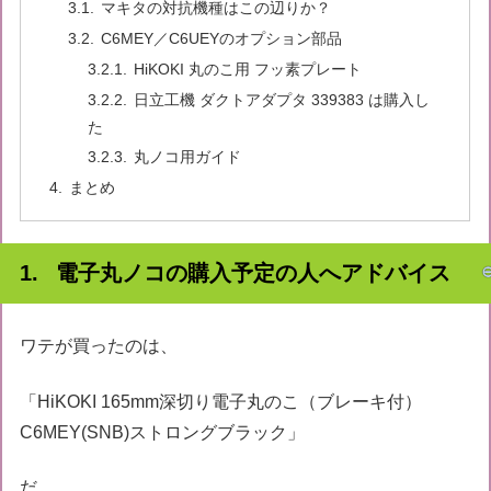
マキタの対抗機種はこの辺りか？
C6MEY／C6UEYのオプション部品
HiKOKI 丸のこ用 フッ素プレート
日立工機 ダクトアダプタ 339383 は購入し
た
丸ノコ用ガイド
まとめ
電子丸ノコの購入予定の人へアドバイス
ワテが買ったのは、
「HiKOKI 165mm深切り電子丸のこ（ブレーキ付）
C6MEY(SNB)ストロングブラック」
だ。