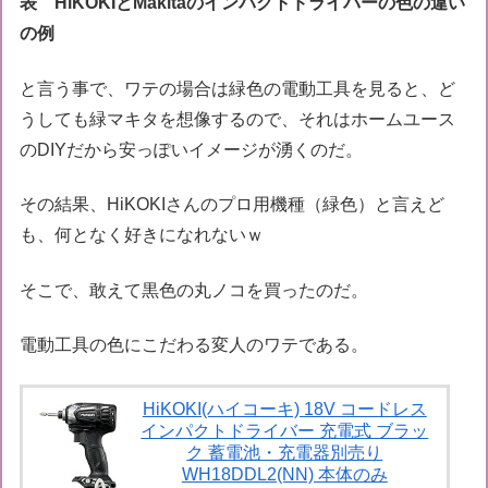
表 HiKOKIとMakitaのインパクトドライバーの色の違い
の例
と言う事で、ワテの場合は緑色の電動工具を見ると、ど
うしても緑マキタを想像するので、それはホームユース
のDIYだから安っぽいイメージが湧くのだ。
その結果、HiKOKIさんのプロ用機種（緑色）と言えど
も、何となく好きになれないｗ
そこで、敢えて黒色の丸ノコを買ったのだ。
電動工具の色にこだわる変人のワテである。
HiKOKI(ハイコーキ) 18V コードレス
インパクトドライバー 充電式 ブラッ
ク 蓄電池・充電器別売り
WH18DDL2(NN) 本体のみ