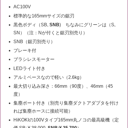
AC100V
標準的な165mmサイズの鋸刃
黒色ボディ（SB,
SNB
) ちなみにグリーンは（S,
SN）（注：Nが付くと鋸刃別売り）
SNB（鋸刃別売り）
ブレーキ付
ブラシレスモーター
LEDライト付き
アルミベースなので軽い（2.6kg）
最大切り込み深さ：66mm（90度）、46mm（45
度）
集塵ポート付き（別売り集塵ダクトアダプタを付け
れば集塵ホースに接続可能）
HiKOKIの100Vタイプ165mm丸ノコの最高級機（定
価 SB: ¥ 38,000,
SNB:¥ 35,700
）