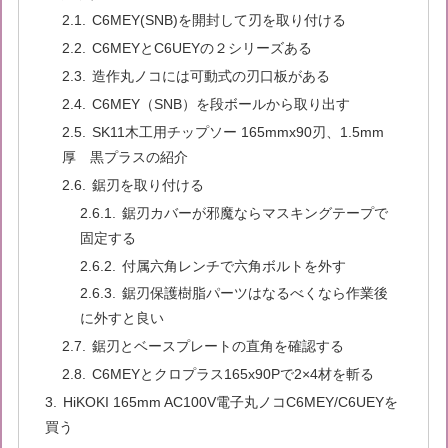
C6MEY(SNB)を開封して刃を取り付ける
C6MEYとC6UEYの２シリーズある
造作丸ノコには可動式の刃口板がある
C6MEY（SNB）を段ボールから取り出す
SK11木工用チップソー 165mmx90刃、1.5mm
厚 黒プラスの紹介
鋸刃を取り付ける
鋸刃カバーが邪魔ならマスキングテープで
固定する
付属六角レンチで六角ボルトを外す
鋸刃保護樹脂パーツはなるべくなら作業後
に外すと良い
鋸刃とベースプレートの直角を確認する
C6MEYとクロプラス165x90Pで2×4材を斬る
HiKOKI 165mm AC100V電子丸ノコC6MEY/C6UEYを
買う