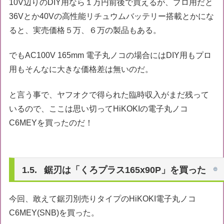
10V辺りのDIY用なら１万円前後で買えるが、プロ用だと
36Vとか40Vの高性能リチュウムバッテリー搭載とかにな
ると、実売価格５万、６万の製品もある。
でもAC100V 165mm 電子丸ノコの場合にはDIY用もプロ
用もそんなに大きな価格差は無いのだ。
と言う事で、ヤフオクで得られた臨時収入がまだ残って
いるので、ここは思い切ってHiKOKIの電子丸ノコ
C6MEYを買ったのだ！
鋸刃は「くろプラス165x90P」を買った
今回、敢えて鋸刃別売りタイプのHiKOKI電子丸ノコ
C6MEY(SNB)を買った。