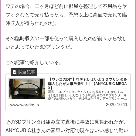
ワテの場合、二ヶ月ほど前に部屋を整理して不用品をヤ
フオクなどで売り払ったら、予想以上に高値で売れて臨
時収入が得られたのだ。
その臨時収入の一部を使って購入したのが前々から欲し
いと思っていた3Dプリンタだ。
この記事で紹介している。
【ワレコのDIY】ワテもいよいよ３Ｄプリンタを
購入したが大事故発生！！【ANYCUBIC MEGA
X】
写真 ３Dプリンタで色んなものを作りたいしかしまあ、
今日は日曜日。そんな日には今流行りの３Ｄプリンターを
使うのが良いだろう。そは何故か？サンデープリンター
だ！と言う事で、ワテもいよいよ３Ｄプリンターを買った
2020.10.11
www.wareko.jp
のだ。このところ断捨離をして身の回...
その3Dプリンタは組み立て直後に事故に見舞われたが、
ANYCUBIC社さんの素早い対応で現在はいい感じで動い