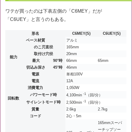
ワテが買ったのは下表左側の「C6MEY」だが
「C6UEY」と言うのもある。
形名
C6MEY(S)
C6UEY(S)
ベース材質
アルミ
のこ刃直径
165mm
取付け穴径
20mm
能力
最大
90°時
66mm
65mm
切込み深さ
45°時
46mm
電源
単相100V
電流
12A
消費電力
1,050W
-1
パワーモード時
4,100min
（回/分）
回転数
-1
サイレントモード時
2,500min
（回/分）
質量
2.6kg
2.7kg
コード
2心・5m
165mmスーパ
ーチップソー