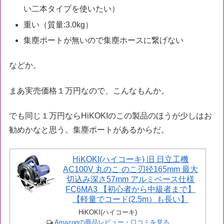
い二本タイプを使いたい）
重い（質量:3.0kg）
集塵ポートが無いので集塵ホースに繋げない
などか。
まあ実売価格１万円なので、こんなもんか。
でも同じ１万円ならHiKOKIのこの製品のほうが少しはお
勧めかなと思う。集塵ポートがあるからだ。
HiKOKI(ハイコーキ) 旧 日立工機
AC100V 丸のこ のこ刃径165mm 最大
切込み深さ57mm アルミベース仕様
FC6MA3 【初心者から中級者まで】
【軽量でコード(2.5m）も長い】
HiKOKI(ハイコーキ)
Amazonの商品レビュー・口コミを見る