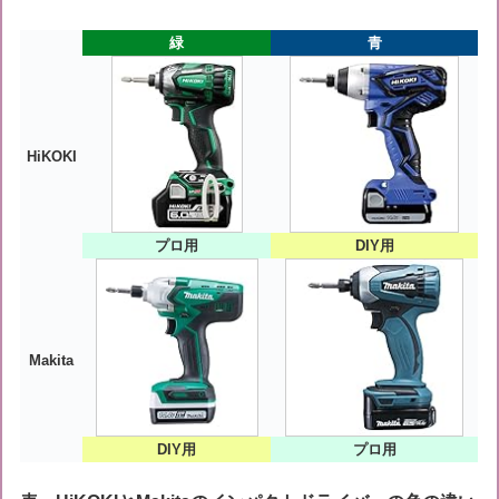
緑
青
HiKOKI
プロ用
DIY用
Makita
DIY用
プロ用