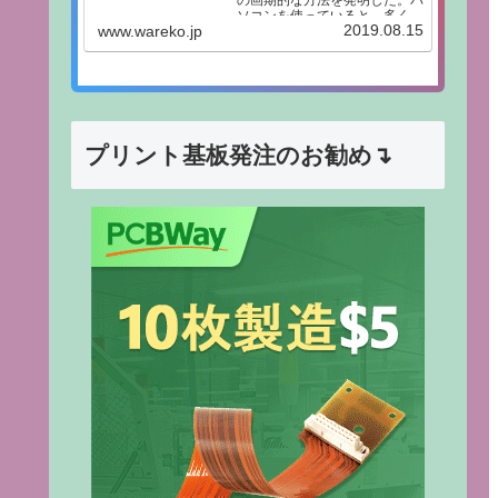
の画期的な方法を発明した。パ
ソコンを使っていると、多くの
2019.08.15
www.wareko.jp
人が同じ悩みにぶつかります。
「どこに保存したか分からな
い」「探すのに時間がかかる」
といった問題です。ファイル整
理は一見単純に見えますが、実
際には“正解のない...
プリント基板発注のお勧め↴