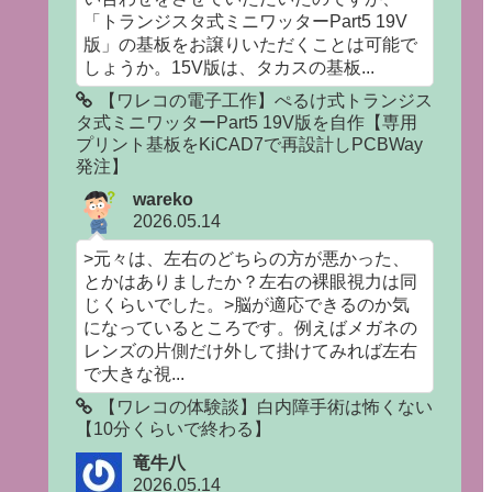
「トランジスタ式ミニワッターPart5 19V
版」の基板をお譲りいただくことは可能で
しょうか。15V版は、タカスの基板...
【ワレコの電子工作】ぺるけ式トランジス
タ式ミニワッターPart5 19V版を自作【専用
プリント基板をKiCAD7で再設計しPCBWay
発注】
wareko
2026.05.14
>元々は、左右のどちらの方が悪かった、
とかはありましたか？左右の裸眼視力は同
じくらいでした。>脳が適応できるのか気
になっているところです。例えばメガネの
レンズの片側だけ外して掛けてみれば左右
で大きな視...
【ワレコの体験談】白内障手術は怖くない
【10分くらいで終わる】
竜牛八
2026.05.14