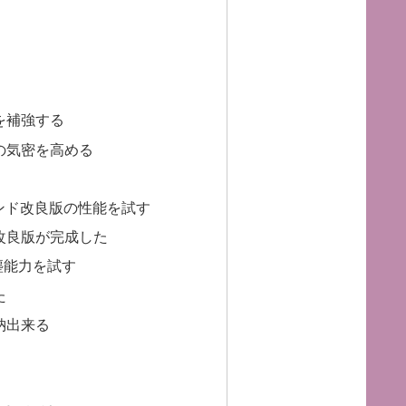
を補強する
の気密を高める
ンド改良版の性能を試す
改良版が完成した
塵能力を試す
た
納出来る