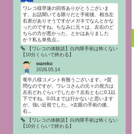
ワレコ様早速の回答ありがとうございま
す。お話聞いてる限りだと手術後、相当左
右差がありそうですがメガネでなんとかな
ったのですね。ちなみに元々は、左右のど
ちらの方が悪かった、とかはありました
か？私も単焦点...
【ワレコの体験談】白内障手術は怖くない
【10分くらいで終わる】
wareko
2026.05.14
竜牛八様コメント有難うございます。>質
問なのですが、ワレコさんの元々の視力は
左右どれぐらいでしたか？左右ともに0.1以
下ですね。0.01までは行かないと思います
が、強い近視でした。>左眼の手術の後、
右...
【ワレコの体験談】白内障手術は怖くない
【10分くらいで終わる】