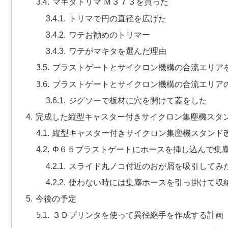
マキタトリマ Ｍ３７３を買った
トリマで円の直径を広げた
ワテお勧めのトリマー
ワテがマキタを選んだ理由
ブラストゲートとサイクロン機構の合流エリア
ブラストゲートとサイクロン機構の合流エリア
ジグソーで板材に穴を開けて蓋をした
完成した縦型キャスター付きサイクロン集塵機スタ
縦型キャスター付きサイクロン集塵機スタンド
Φ６５ブラストゲートにホースを挿し込んで集
スライド丸ノコ付近のおが屑を吸引してみ
使わない時には集塵ホースを引っ掛けて収
今後の予定
３Ｄプリンタを使って異径継手を作成する計画