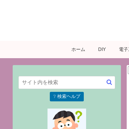
ホーム
DIY
電子
❔ 検索ヘルプ