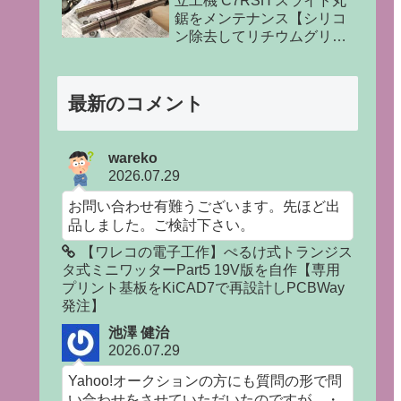
立工機 C7RSH スライド丸
鋸をメンテナンス【シリコ
ン除去してリチウムグリス
塗布】
最新のコメント
wareko
2026.07.29
お問い合わせ有難うございます。先ほど出
品しました。ご検討下さい。
【ワレコの電子工作】ぺるけ式トランジス
タ式ミニワッターPart5 19V版を自作【専用
プリント基板をKiCAD7で再設計しPCBWay
発注】
池澤 健治
2026.07.29
Yahoo!オークションの方にも質問の形で問
い合わせをさせていただいたのですが、・