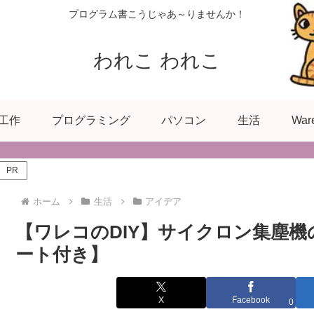
プログラム書こうじゃあ～りませんか！
われこ われこ
工作
プログラミング
パソコン
生活
War
PR
ホーム
生活
アイデア
【ワレコのDIY】サイクロン集塵
ート付き】
X
Facebook
0