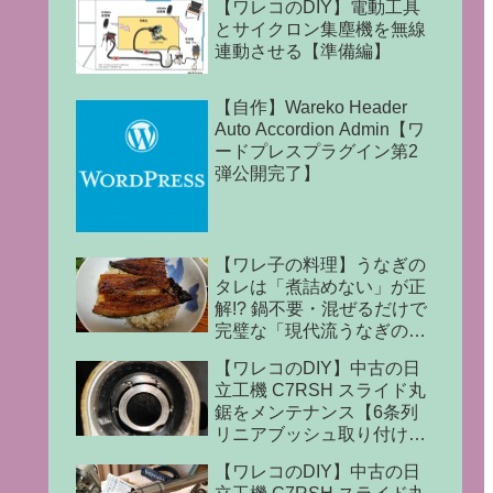
【ワレコのDIY】電動工具
とサイクロン集塵機を無線
連動させる【準備編】
【自作】Wareko Header
Auto Accordion Admin【ワ
ードプレスプラグイン第2
弾公開完了】
【ワレ子の料理】うなぎの
タレは「煮詰めない」が正
解!? 鍋不要・混ぜるだけで
完璧な「現代流うなぎのタ
レ」の作り方
【ワレコのDIY】中古の日
立工機 C7RSH スライド丸
鋸をメンテナンス【6条列
リニアブッシュ取り付け完
了】
【ワレコのDIY】中古の日