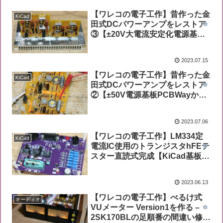
【ワレコの電子工作】昔作った金
KiCad
田式DCパワーアンプをレストア
③【±20V大電流安定化電源基板
PCBWayから到着し無事完成】
2023.07.15
【ワレコの電子工作】昔作った金
KiCad
田式DCパワーアンプをレストア
②【±50V電源基板PCBWayから
到着し完成、±20V電源基板設計
し発注】
2023.07.06
【ワレコの電子工作】LM334定
KiCad
電流IC使用のトランジスタhFEテ
スター直読式完成【KiCad基板設
計、JLCPCB基板使用】
2023.06.13
【ワレコの電子工作】ぺるけ式
オーディオ
VUメーター Version1を作る –
2SK170BLの足順番の間違い修正