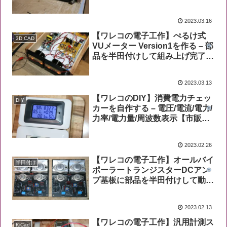
したら動いた【PCBWay発注基
板・アルミパネルシャーシ】
2023.03.16
【ワレコの電子工作】ぺるけ式
3D CAD
VUメーター Version1を作る – 部
品を半田付けして組み上げ完了し
たが動かない【PCBWay発注基
板・アルミパネルシャーシ】
2023.03.13
【ワレコのDIY】消費電力チェッ
DIY
カーを自作する – 電圧/電流/電力/
力率/電力量/周波数表示【市販ワ
ットモニターパネルユニットを利
用】
2023.02.26
【ワレコの電子工作】オールバイ
半田付け
ポーラートランジスターDCアン
プ基板に部品を半田付けして動作
確認【JLCPCB発注基板】
2023.02.13
【ワレコの電子工作】汎用計測ス
KiCad