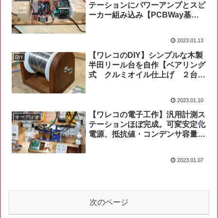
テーションにパワーアンプとスピ
ーカー組み込み【PCBWay基板
採用】
2023.01.13
【ワレコのDIY】シンプルな木製
DIY
半田リール台を自作【ベアリング
式 クルミオイル仕上げ ２台製
作】
2023.01.10
【ワレコの電子工作】汎用計測ス
オーディオ
テーションほぼ完成。可変安定化
電源、抵抗値・コンデンサ容量計
測機能・オシロ観察機能など
【PCBWay基板】
2023.01.07
次のページ